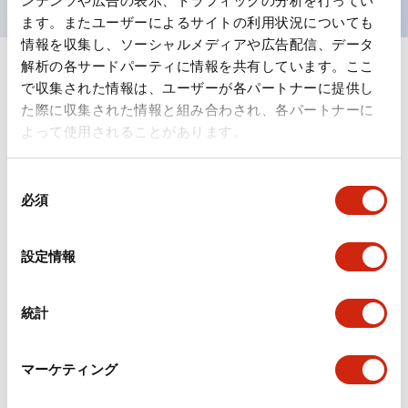
ンテンツや広告の表示、トラフィックの分析を行ってい
ます。またユーザーによるサイトの利用状況についても
情報を収集し、ソーシャルメディアや広告配信、データ
解析の各サードパーティに情報を共有しています。ここ
ドキュメントとファイル
で収集された情報は、ユーザーが各パートナーに提供し
た際に収集された情報と組み合わされ、各パートナーに
よって使用されることがあります。
カタログ
規格・認証
技術文書
同
必須
意
の
旧カタログ_TWシリーズ コントロールユニット（202
選
5年4月版）（日本語）
設定情報
2026/04/09
.PDF
2.69MB
択
統計
旧カタログ_TWシリーズ コントロールユニット（201
マーケティング
7年1月版）
2025/06/25
.PDF
2.31MB