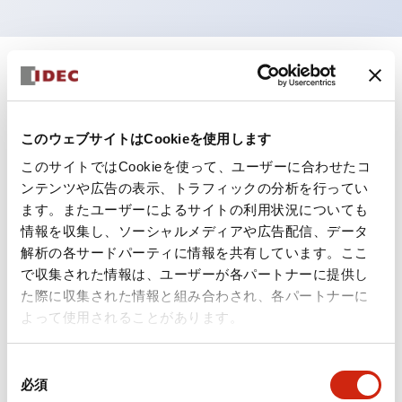
+
仕様
すべて展開
形状仕様
このウェブサイトはCookieを使用します
このサイトではCookieを使って、ユーザーに合わせたコ
電気的仕様(照光部定格)
ンテンツや広告の表示、トラフィックの分析を行ってい
ます。またユーザーによるサイトの利用状況についても
環境仕様
情報を収集し、ソーシャルメディアや広告配信、データ
解析の各サードパーティに情報を共有しています。ここ
機能仕様
で収集された情報は、ユーザーが各パートナーに提供し
た際に収集された情報と組み合わされ、各パートナーに
機械的仕様
よって使用されることがあります。
取付設置仕様
同
必須
意