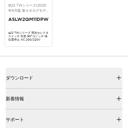
Φ22 TWシリーズ(2025
年6月版 新カタログモデ
ル)
ASLW2QM11DPW
φ22 TWシリーズ 照光セレクタ
スイッチ 矢形 90°-2ノッチ-各
位置停止 AC 200/220V
ダウンロード
新着情報
サポート