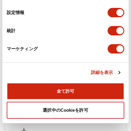
の
選
設定情報
択
ドキュメントとファイル
統計
カタログ
CAD
規格・認証
技術文書
マーケティング
旧カタログ_TWシリーズ コントロールユニット（202
5年4月版）（日本語）
詳細を表示
2026/04/09
.PDF
2.69MB
全て許可
旧カタログ_TWシリーズ コントロールユニット（201
選択中のCookieを許可
7年1月版）
2025/06/25
.PDF
2.31MB