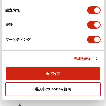
の
選
設定情報
択
ドキュメントとファイル
統計
カタログ
CAD
規格・認証
技術文書
マーケティング
旧カタログ_TWシリーズ コントロールユニット（202
5年4月版）（日本語）
詳細を表示
2026/04/09
.PDF
2.69MB
全て許可
旧カタログ_TWシリーズ コントロールユニット（201
選択中のCookieを許可
7年1月版）
2025/06/25
.PDF
2.31MB