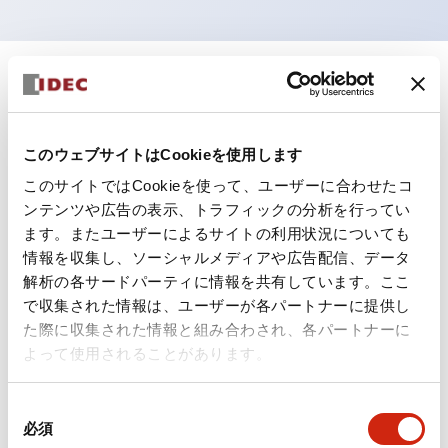
+
仕様
すべて展開
形状仕様
このウェブサイトはCookieを使用します
このサイトではCookieを使って、ユーザーに合わせたコ
電気的仕様(照光部定格)
ンテンツや広告の表示、トラフィックの分析を行ってい
ます。またユーザーによるサイトの利用状況についても
環境仕様
情報を収集し、ソーシャルメディアや広告配信、データ
解析の各サードパーティに情報を共有しています。ここ
機能仕様
で収集された情報は、ユーザーが各パートナーに提供し
た際に収集された情報と組み合わされ、各パートナーに
機械的仕様
よって使用されることがあります。
取付設置仕様
同
必須
意