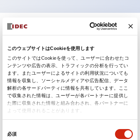
+
仕様
すべて展開
形状仕様
このウェブサイトはCookieを使用します
このサイトではCookieを使って、ユーザーに合わせたコ
電気的仕様(照光部定格)
ンテンツや広告の表示、トラフィックの分析を行ってい
ます。またユーザーによるサイトの利用状況についても
環境仕様
情報を収集し、ソーシャルメディアや広告配信、データ
解析の各サードパーティに情報を共有しています。ここ
機能仕様
で収集された情報は、ユーザーが各パートナーに提供し
た際に収集された情報と組み合わされ、各パートナーに
機械的仕様
よって使用されることがあります。
取付設置仕様
同
必須
意