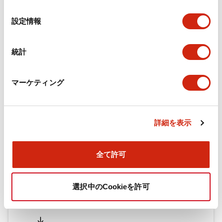
の
選
設定情報
択
ドキュメントとファイル
統計
カタログ
CAD
規格・認証
技術文書
マーケティング
旧カタログ_TWシリーズ コントロールユニット（202
5年4月版）（日本語）
詳細を表示
2026/04/09
.PDF
2.69MB
全て許可
旧カタログ_TWシリーズ コントロールユニット（201
選択中のCookieを許可
7年1月版）
2025/06/25
.PDF
2.31MB