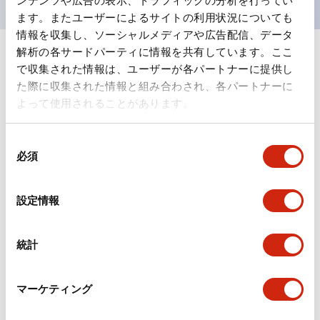
ンテンツや広告の表示、トラフィックの分析を行ってい
ます。またユーザーによるサイトの利用状況についても
情報を収集し、ソーシャルメディアや広告配信、データ
解析の各サードパーティに情報を共有しています。ここ
ドキュメントとファイル
で収集された情報は、ユーザーが各パートナーに提供し
た際に収集された情報と組み合わされ、各パートナーに
よって使用されることがあります。
カタログ
CAD
規格・認証
技術文書
同
必須
意
の
旧カタログ_TWシリーズ コントロールユニット（202
選
5年4月版）（日本語）
設定情報
2026/04/09
.PDF
2.69MB
択
統計
旧カタログ_TWシリーズ コントロールユニット（201
マーケティング
7年1月版）
2025/06/25
.PDF
2.31MB