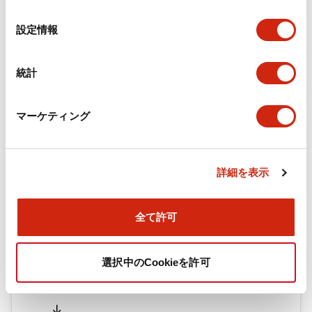
の
選
設定情報
択
ドキュメントとファイル
統計
カタログ
CAD
規格・認証
技術文書
マーケティング
旧カタログ_TWシリーズ コントロールユニット（202
5年4月版）（日本語）
詳細を表示
2026/04/09
.PDF
2.69MB
全て許可
旧カタログ_TWシリーズ コントロールユニット（201
選択中のCookieを許可
7年1月版）
2025/06/25
.PDF
2.31MB