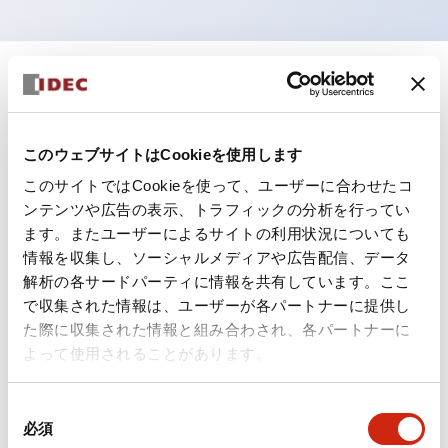
+
仕様
すべて展開
形状仕様
このウェブサイトはCookieを使用します
このサイトではCookieを使って、ユーザーに合わせたコ
電気的仕様(照光部定格)
ンテンツや広告の表示、トラフィックの分析を行ってい
ます。またユーザーによるサイトの利用状況についても
環境仕様
情報を収集し、ソーシャルメディアや広告配信、データ
解析の各サードパーティに情報を共有しています。ここ
機能仕様
で収集された情報は、ユーザーが各パートナーに提供し
た際に収集された情報と組み合わされ、各パートナーに
機械的仕様
よって使用されることがあります。
取付設置仕様
同
必須
意