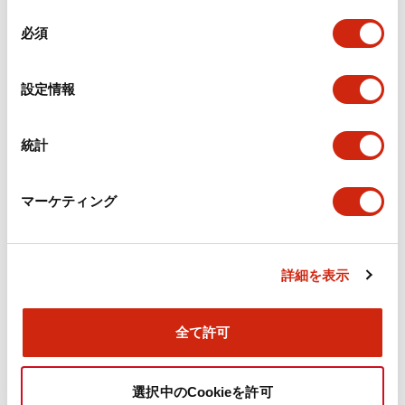
同
ドキュメントとファイル
必須
意
の
選
設定情報
カタログ
技術文書
択
統計
熱帯・寒帯地域向仕様ユニット（日本語）
2025/08/25
.PDF
466.72KB
マーケティング
詳細を表示
旧カタログ_TWシリーズ コントロールユニット（202
5年4月版）（日本語）
2026/04/09
.PDF
2.69MB
全て許可
選択中のCookieを許可