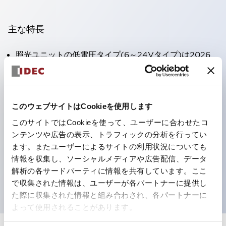
主な特長
照光ユニットの低電圧タイプ(6～24Vタイプ)は2026
年1月より新カタログモデルの製品に順次切り替え予定
この製品一覧ページに記載の製品は2026年1月から受注
生産品へ変更、2026年6月末に廃止
このウェブサイトはCookieを使用します
DC-DCコンバータ付き製品は2025年12月末で販売終
このサイトではCookieを使って、ユーザーに合わせたコ
了
ンテンツや広告の表示、トラフィックの分析を行ってい
丸形圧着端子の配線工数を大幅に削減。（パイロットラ
ます。またユーザーによるサイトの利用状況についても
情報を収集し、ソーシャルメディアや広告配信、データ
イトのダイレクトタイプを除く）
解析の各サードパーティに情報を共有しています。ここ
UL、CSA、TÜV、CCC認証品。
で収集された情報は、ユーザーが各パートナーに提供し
た際に収集された情報と組み合わされ、各パートナーに
よって使用されることがあります。