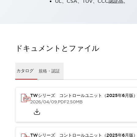
UL、CSA、TÜV、CCC認証品。
一覧を表示する
工作機械
タッチパネルを市販タブレットに置き換えてコストダウン
小型の5,000Ｎの堅牢性に優れた安全スイッチで耐久性アップ
装置のコンパクト化につながる回路設計
工作機械のコスト削減のコツ
ドキュメントとファイル
工作機械に小型化の可能性を見出す
デザイン視点で工作機械の付加価値をアップ
このLED照明が工作機械のワークに向く理由
カタログ
規格・認証
機器の故障につながる「瞬停」を防ぐ
フラット照明で綺麗な加工面を確認
イネーブル装置で安全性を強化
一覧を表示する
ロボット
TWシリーズ コントロールユニット（2025年6月版
ティーチングペンダントを市販タブレットに置き換えるには
2026/04/09
.PDF
2.50MB
人とロボットの協働作業を一層安全で効率的に
協働ロボットのポテンシャルを発揮する安全対策
一覧を表示する
半導体
TWシリーズ コントロールユニット（2025年6月版