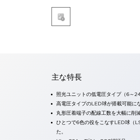
一覧を表示する
モビリティソリューション
セーフティホイールドライブ（SWD）
アシストホイールドライブ（AWD）
一覧を表示する
業界別
AGV/AMR
タブレットに安全機能を追加
安全対策の死角をなくし人身事故を防ぐ
人とAGVとの突発的な接触への対策
主な特長
無人搬送車の低床化と安全性を両立
この表示器がAGVに向く理由
移動式ロボットの安全対策
一覧を表示する
照光ユニットの低電圧タイプ（6～2
自動車
高電圧タイプのLED球が搭載可能に
ロボットに潜むリスクを徹底検証
安全柵内の人的被害を削減
丸形圧着端子の配線工数を大幅に削
大型表示灯の統一で工数削減
小型装置の安全対策
ひとつで6色の役をこなすLED球（L
水素ステーションに信頼のおける防爆対策を
E-モビリティの時代にむけて
た。
リチウムイオン電池製造における金属（主に銅）混入対策