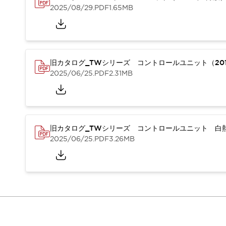
本質的な対策で爆発事故のリスクを抑える
2025/08/29
.PDF
1.65MB
半導体製造装置の設計自由度を高める方法
ダウンタイムを長引かせるスイッチ交換を瞬時に
安全規格への対応
危険性の低い機械にカテゴリ2安全リレーモジュールの選択を
光電センサでは実現できなかった工数を削減する手段とは？
旧カタログ_TWシリーズ コントロールユニット（201
2025/06/25
.PDF
2.31MB
一覧を表示する
業界別
一覧を表示する
ソリューション
安全、そしてその先へ
IDECの安全コンセプト
旧カタログ_TWシリーズ コントロールユニット 白熱
IDECの協調安全/Safety2.0
2025/06/25
.PDF
3.26MB
安全に関する法令・規格
基礎からわかる安全機器講座
安全セミナー/安全コンサルティング
SISTEMAとは
一覧を表示する
IIoT対応デバイス
RFID認証
制御パネルレス
AGV/AMRの開発&導入促進