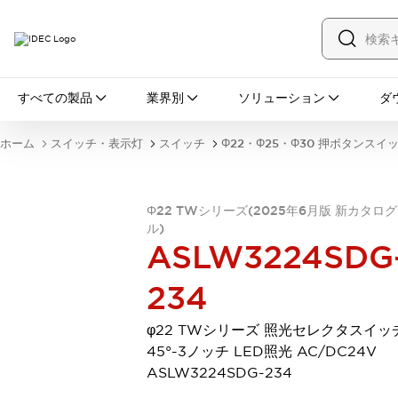
すべての製品
すべての製品
業界別
ソリューション
ダ
スイッチ・表示灯
スイッチ
表示灯・ブザー
ホーム
スイッチ・表示灯
スイッチ
Φ22・Φ25・Φ30 押ボタンスイ
一覧を表示する
安全・防爆機器
安全機器
防爆機器
一覧を表示する
Φ22 TWシリーズ(2025年6月版 新カタロ
インダストリアルコンポーネンツ
ル)
リレー・タイマ
端子台
電源機器
ASLW3224SDG
サーキットプロテクタ
LED照明
一覧を表示する
234
オートメーション
PLC
プログラマブル表示器
φ22 TWシリーズ 照光セレクタスイッ
産業用イーサネット
一覧を表示する
45°-3ノッチ LED照光 AC/DC24V
センシング
ASLW3224SDG-234
センサ
自動認識
イオナイザ