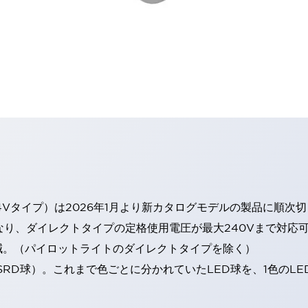
4Vタイプ）は2026年1月より新カタログモデルの製品に順次
なり、ダイレクトタイプの定格使用電圧が最大240Vまで対応
減。（パイロットライトのダイレクトタイプを除く）
SRD球）。これまで色ごとに分かれていたLED球を、1色のL