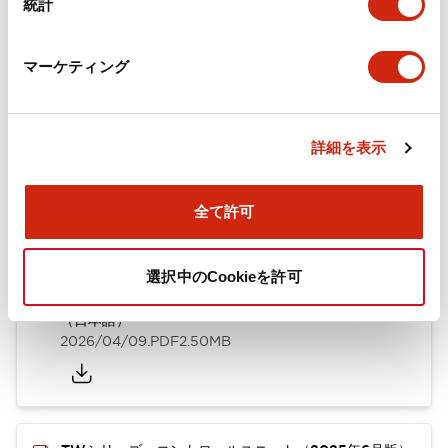
統計
取付設置仕様
マーケティング
ドキュメントとファイル
詳細を表示
全て許可
カタログ
CAD
規格・認証
技術文書
選択中のCookieを許可
TWシリーズ コントロールユニット（2025年6月版）
（日本語）
2026/04/09
.PDF
2.50MB