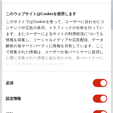
を表現できるようにしました。
UL、CSA、TÜV、CCC認証品。
このウェブサイトはCookieを使用します
このサイトではCookieを使って、ユーザーに合わせたコ
ンテンツや広告の表示、トラフィックの分析を行ってい
ます。またユーザーによるサイトの利用状況についても
情報を収集し、ソーシャルメディアや広告配信、データ
+
仕様
すべて展開
解析の各サードパーティに情報を共有しています。ここ
で収集された情報は、ユーザーが各パートナーに提供し
形状仕様
た際に収集された情報と組み合わされ、各パートナーに
よって使用されることがあります。
電気的仕様(照光部定格)
同
環境仕様
必須
意
の
機能仕様
選
設定情報
択
機械的仕様