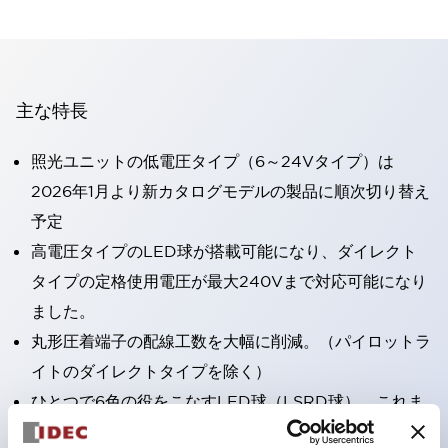
主な特長
照光ユニットの低電圧タイプ（6～24Vタイプ）は
2026年1月より新カタログモデルの製品に順次切り替え
予定
高電圧タイプのLED球が搭載可能になり、ダイレクト
タイプの定格使用電圧が最大240Vまで対応可能になり
ました。
丸形圧着端子の配線工数を大幅に削減。（パイロットラ
イトのダイレクトタイプを除く）
ひとつで6色の役をこなすLED球（LSRD球）。これま
で色ごとに分かれていたLED球を、1色のLED球で各色