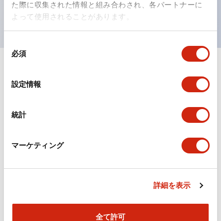
た際に収集された情報と組み合わされ、各パートナーに
UL、CSA、TÜV、CCC認証品。
よって使用されることがあります。
同
必須
意
の
ドキュメントとファイル
選
設定情報
択
カタログ
規格・認証
技術文書
統計
マーケティング
TWシリーズ コントロールユニット（2025年6月版）
（日本語）
2026/04/09
.PDF
2.50MB
詳細を表示
全て許可