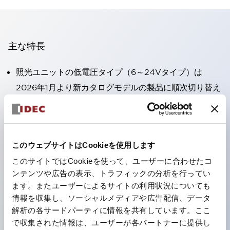
主な特長
照光ユニットの低電圧タイプ（6～24Vタイプ）は
2026年1月より新カタログモデルの製品に順次切り替え
予定
高電圧タイプのLED球が搭載可能になり、ダイレクト
タイプの定格使用電圧が最大240Vまで対応可能になり
このウェブサイトはCookieを使用します
ました。
このサイトではCookieを使って、ユーザーに合わせたコ
丸形圧着端子の配線工数を大幅に削減。（パイロットラ
ンテンツや広告の表示、トラフィックの分析を行ってい
イトのダイレクトタイプを除く）
ます。またユーザーによるサイトの利用状況についても
ひとつで6色の役をこなすLED球（LSRD球）。これま
情報を収集し、ソーシャルメディアや広告配信、データ
で色ごとに分かれていたLED球を、1色のLED球で各色
解析の各サードパーティに情報を共有しています。ここ
で収集された情報は、ユーザーが各パートナーに提供し
を表現できるようにしました。