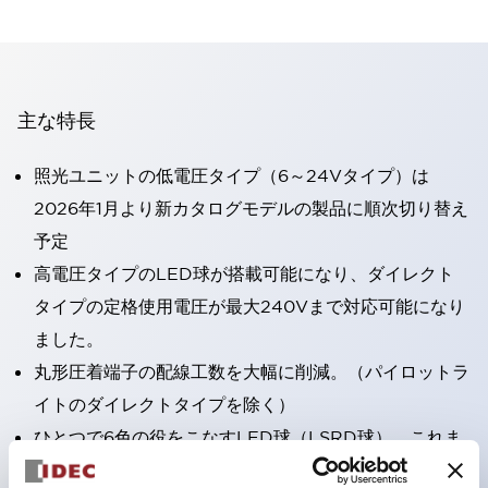
主な特長
照光ユニットの低電圧タイプ（6～24Vタイプ）は
2026年1月より新カタログモデルの製品に順次切り替え
予定
高電圧タイプのLED球が搭載可能になり、ダイレクト
タイプの定格使用電圧が最大240Vまで対応可能になり
ました。
丸形圧着端子の配線工数を大幅に削減。（パイロットラ
イトのダイレクトタイプを除く）
ひとつで6色の役をこなすLED球（LSRD球）。これま
で色ごとに分かれていたLED球を、1色のLED球で各色