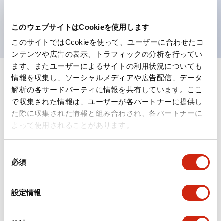
を表現できるようにしました。
UL、CSA、TÜV、CCC認証品。
このウェブサイトはCookieを使用します
このサイトではCookieを使って、ユーザーに合わせたコ
ンテンツや広告の表示、トラフィックの分析を行ってい
ます。またユーザーによるサイトの利用状況についても
情報を収集し、ソーシャルメディアや広告配信、データ
+
仕様
すべて展開
解析の各サードパーティに情報を共有しています。ここ
で収集された情報は、ユーザーが各パートナーに提供し
形状仕様
た際に収集された情報と組み合わされ、各パートナーに
よって使用されることがあります。
電気的仕様(照光部定格)
同
環境仕様
必須
意
の
機能仕様
選
設定情報
択
機械的仕様