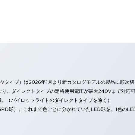
4Vタイプ）は2026年1月より新カタログモデルの製品に順次
なり、ダイレクトタイプの定格使用電圧が最大240Vまで対応
減。（パイロットライトのダイレクトタイプを除く）
SRD球）。これまで色ごとに分かれていたLED球を、1色のL