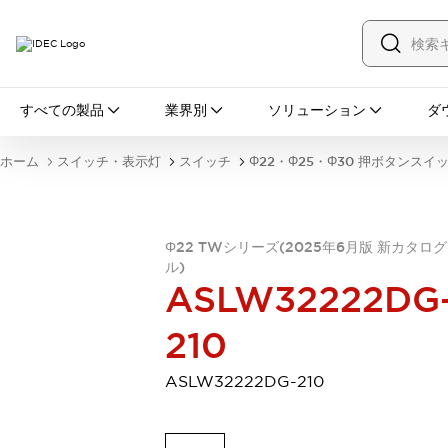
すべての製品
すべての製品
業界別
ソリューション
ダ
スイッチ・表示灯
スイッチ
表示灯・ブザー
ホーム
スイッチ・表示灯
スイッチ
Φ22・Φ25・Φ30 押ボタンスイ
一覧を表示する
安全・防爆機器
安全機器
防爆機器
一覧を表示する
インダストリアルコンポーネンツ
Φ22 TWシリーズ(2025年6月版 新カタロ
リレー・タイマ
端子台
電源機器
ル)
ASLW32222DG
サーキットプロテクタ
LED照明
一覧を表示する
210
オートメーション
PLC
プログラマブル表示器
ASLW32222DG-210
産業用イーサネット
一覧を表示する
センシング
センサ
自動認識
イオナイザ