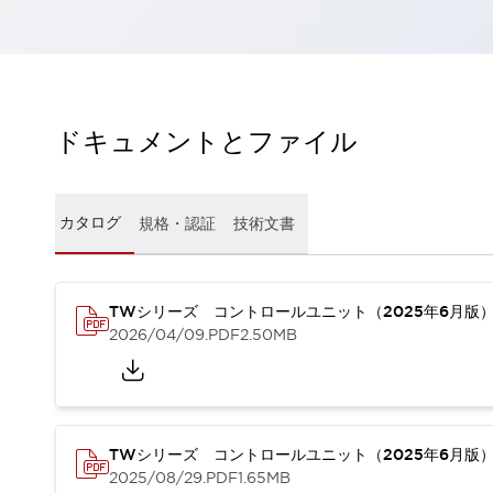
一覧を表示する
工作機械
タッチパネルを市販タブレットに置き換えてコストダウン
小型の5,000Ｎの堅牢性に優れた安全スイッチで耐久性アップ
装置のコンパクト化につながる回路設計
ドキュメントとファイル
工作機械のコスト削減のコツ
工作機械に小型化の可能性を見出す
デザイン視点で工作機械の付加価値をアップ
カタログ
規格・認証
技術文書
このLED照明が工作機械のワークに向く理由
機器の故障につながる「瞬停」を防ぐ
フラット照明で綺麗な加工面を確認
イネーブル装置で安全性を強化
一覧を表示する
TWシリーズ コントロールユニット（2025年6月版
2026/04/09
.PDF
2.50MB
ロボット
ティーチングペンダントを市販タブレットに置き換えるには
人とロボットの協働作業を一層安全で効率的に
協働ロボットのポテンシャルを発揮する安全対策
一覧を表示する
TWシリーズ コントロールユニット（2025年6月版
半導体
2025/08/29
.PDF
1.65MB