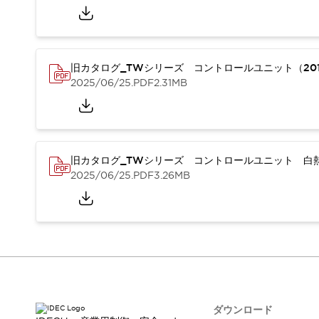
本質的な対策で爆発事故のリスクを抑える
半導体製造装置の設計自由度を高める方法
ダウンタイムを長引かせるスイッチ交換を瞬時に
安全規格への対応
旧カタログ_TWシリーズ コントロールユニット（201
危険性の低い機械にカテゴリ2安全リレーモジュールの選択を
2025/06/25
.PDF
2.31MB
光電センサでは実現できなかった工数を削減する手段とは？
一覧を表示する
業界別
一覧を表示する
ソリューション
安全、そしてその先へ
旧カタログ_TWシリーズ コントロールユニット 白熱
IDECの安全コンセプト
2025/06/25
.PDF
3.26MB
IDECの協調安全/Safety2.0
安全に関する法令・規格
基礎からわかる安全機器講座
安全セミナー/安全コンサルティング
SISTEMAとは
一覧を表示する
IIoT対応デバイス
RFID認証
制御パネルレス
AGV/AMRの開発&導入促進
ダウンロード