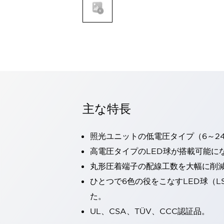
一覧を表示する
モビリティソリューション
セーフティホイールドライブ（SWD）
アシストホイールドライブ（AWD）
一覧を表示する
業界別
AGV/AMR
タブレットに安全機能を追加
安全対策の死角をなくし人身事故を防ぐ
主な特長
人とAGVとの突発的な接触への対策
無人搬送車の低床化と安全性を両立
照光ユニットの低電圧タイプ（6～2
この表示器がAGVに向く理由
移動式ロボットの安全対策
一覧を表示する
高電圧タイプのLED球が搭載可能に
自動車
丸形圧着端子の配線工数を大幅に削
ロボットに潜むリスクを徹底検証
安全柵内の人的被害を削減
ひとつで6色の役をこなすLED球（L
大型表示灯の統一で工数削減
小型装置の安全対策
た。
水素ステーションに信頼のおける防爆対策を
E-モビリティの時代にむけて
UL、CSA、TÜV、CCC認証品。
リチウムイオン電池製造における金属（主に銅）混入対策