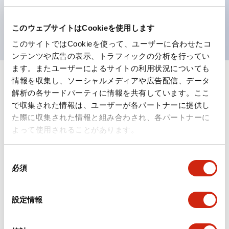
を表現できるようにしました。
UL、CSA、TÜV、CCC認証品。
このウェブサイトはCookieを使用します
このサイトではCookieを使って、ユーザーに合わせたコ
ンテンツや広告の表示、トラフィックの分析を行ってい
ます。またユーザーによるサイトの利用状況についても
情報を収集し、ソーシャルメディアや広告配信、データ
+
仕様
すべて展開
解析の各サードパーティに情報を共有しています。ここ
で収集された情報は、ユーザーが各パートナーに提供し
形状仕様
た際に収集された情報と組み合わされ、各パートナーに
よって使用されることがあります。
電気的仕様(照光部定格)
同
環境仕様
必須
意
の
機能仕様
選
設定情報
択
機械的仕様