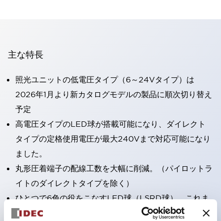
主な特長
照光ユニットの低電圧タイプ（6～24Vタイプ）は
2026年1月より新カタログモデルの製品に順次切り替え
予定
高電圧タイプのLED球が搭載可能になり、ダイレクト
タイプの定格使用電圧が最大240Vまで対応可能になり
ました。
丸形圧着端子の配線工数を大幅に削減。（パイロットラ
イトのダイレクトタイプを除く）
ひとつで6色の役をこなすLED球（LSRD球）。これま
で色ごとに分かれていたLED球を、1色のLED球で各色