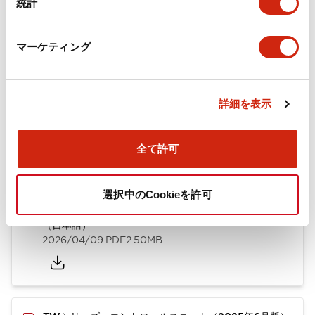
統計
取付設置仕様
マーケティング
ドキュメントとファイル
詳細を表示
全て許可
カタログ
CAD
規格・認証
技術文書
選択中のCookieを許可
TWシリーズ コントロールユニット（2025年6月版）
（日本語）
2026/04/09
.PDF
2.50MB