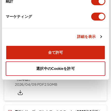
統計
取付設置仕様
マーケティング
ドキュメントとファイル
詳細を表示
全て許可
カタログ
CAD
規格・認証
技術文書
選択中のCookieを許可
TWシリーズ コントロールユニット（2025年6月版）
（日本語）
2026/04/09
.PDF
2.50MB