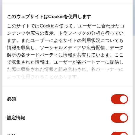
を表現できるようにしました。
UL、CSA、TÜV、CCC認証品。
このウェブサイトはCookieを使用します
このサイトではCookieを使って、ユーザーに合わせたコ
ンテンツや広告の表示、トラフィックの分析を行ってい
ます。またユーザーによるサイトの利用状況についても
情報を収集し、ソーシャルメディアや広告配信、データ
+
仕様
すべて展開
解析の各サードパーティに情報を共有しています。ここ
で収集された情報は、ユーザーが各パートナーに提供し
形状仕様
た際に収集された情報と組み合わされ、各パートナーに
よって使用されることがあります。
電気的仕様(照光部定格)
同
環境仕様
必須
意
の
機能仕様
選
設定情報
択
機械的仕様