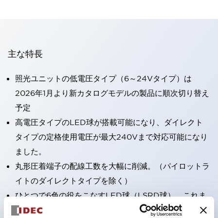
主な特長
照光ユニットの低電圧タイプ（6～24Vタイプ）は
2026年1月より新カタログモデルの製品に順次切り替え
予定
高電圧タイプのLED球が搭載可能になり、ダイレクト
タイプの定格使用電圧が最大240Vまで対応可能になり
ました。
丸形圧着端子の配線工数を大幅に削減。（パイロットラ
イトのダイレクトタイプを除く）
ひとつで6色の役をこなすLED球（LSRD球）。これま
で色ごとに分かれていたLED球を、1色のLED球で各色