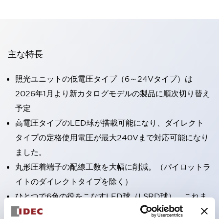
主な特長
照光ユニットの低電圧タイプ（6～24Vタイプ）は
2026年1月より新カタログモデルの製品に順次切り替え
予定
高電圧タイプのLED球が搭載可能になり、ダイレクト
タイプの定格使用電圧が最大240Vまで対応可能になり
ました。
丸形圧着端子の配線工数を大幅に削減。（パイロットラ
イトのダイレクトタイプを除く）
ひとつで6色の役をこなすLED球（LSRD球）。これま
で色ごとに分かれていたLED球を、1色のLED球で各色