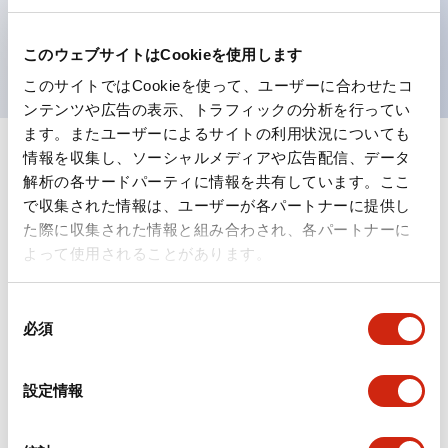
を表現できるようにしました。
UL、CSA、TÜV、CCC認証品。
このウェブサイトはCookieを使用します
このサイトではCookieを使って、ユーザーに合わせたコ
ンテンツや広告の表示、トラフィックの分析を行ってい
ます。またユーザーによるサイトの利用状況についても
情報を収集し、ソーシャルメディアや広告配信、データ
+
仕様
すべて展開
解析の各サードパーティに情報を共有しています。ここ
で収集された情報は、ユーザーが各パートナーに提供し
形状仕様
た際に収集された情報と組み合わされ、各パートナーに
よって使用されることがあります。
電気的仕様(照光部定格)
同
環境仕様
必須
意
の
機能仕様
選
設定情報
択
機械的仕様