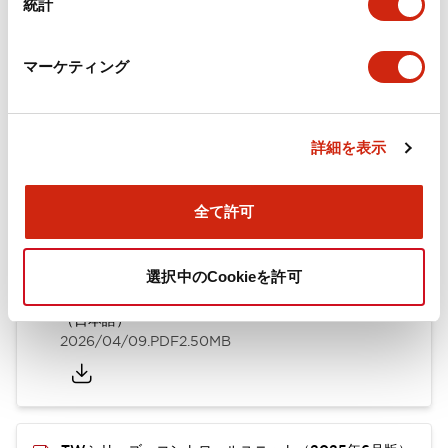
統計
取付設置仕様
マーケティング
ドキュメントとファイル
詳細を表示
全て許可
カタログ
CAD
規格・認証
技術文書
選択中のCookieを許可
TWシリーズ コントロールユニット（2025年6月版）
（日本語）
2026/04/09
.PDF
2.50MB