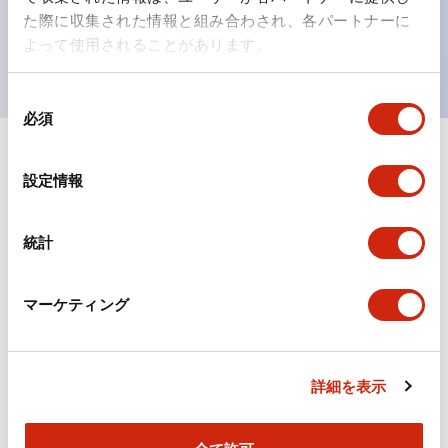
を表現できるようにしました。
た際に収集された情報と組み合わされ、各パートナーに
UL、CSA、TÜV、CCC認証品。
よって使用されることがあります。
同
必須
意
の
選
ドキュメントとファイル
設定情報
択
統計
カタログ
CAD
規格・認証
マーケティング
TWシリーズ コントロールユニット（2025年6月版）
（日本語）
2026/04/09
.PDF
2.50MB
詳細を表示