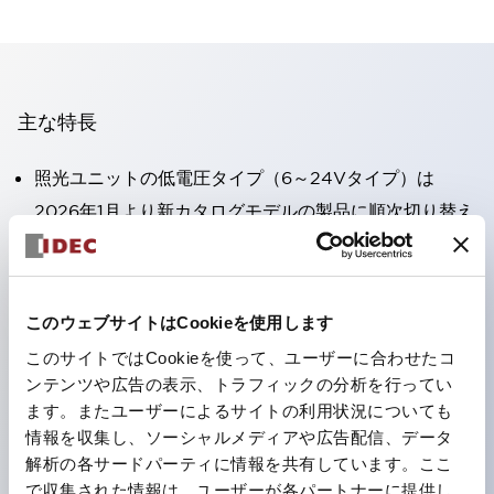
主な特長
照光ユニットの低電圧タイプ（6～24Vタイプ）は
2026年1月より新カタログモデルの製品に順次切り替え
予定
高電圧タイプのLED球が搭載可能になり、ダイレクト
タイプの定格使用電圧が最大240Vまで対応可能になり
このウェブサイトはCookieを使用します
ました。
このサイトではCookieを使って、ユーザーに合わせたコ
丸形圧着端子の配線工数を大幅に削減。（パイロットラ
ンテンツや広告の表示、トラフィックの分析を行ってい
イトのダイレクトタイプを除く）
ます。またユーザーによるサイトの利用状況についても
情報を収集し、ソーシャルメディアや広告配信、データ
ひとつで6色の役をこなすLED球（LSRD球）。これま
解析の各サードパーティに情報を共有しています。ここ
で色ごとに分かれていたLED球を、1色のLED球で各色
で収集された情報は、ユーザーが各パートナーに提供し