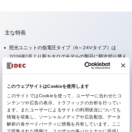
主な特長
照光ユニットの低電圧タイプ（6～24Vタイプ）は
2026年1月より新カタログモデルの製品に順次切り替え
予定
高電圧タイプのLED球が搭載可能になり、ダイレクト
タイプの定格使用電圧が最大240Vまで対応可能になり
このウェブサイトはCookieを使用します
ました。
このサイトではCookieを使って、ユーザーに合わせたコ
丸形圧着端子の配線工数を大幅に削減。（パイロットラ
ンテンツや広告の表示、トラフィックの分析を行ってい
イトのダイレクトタイプを除く）
ます。またユーザーによるサイトの利用状況についても
情報を収集し、ソーシャルメディアや広告配信、データ
ひとつで6色の役をこなすLED球（LSRD球）。これま
解析の各サードパーティに情報を共有しています。ここ
で色ごとに分かれていたLED球を、1色のLED球で各色
で収集された情報は、ユーザーが各パートナーに提供し