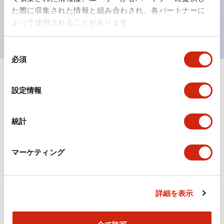
を表現できるようにしました。
た際に収集された情報と組み合わされ、各パートナーに
UL、CSA、TÜV、CCC認証品。
よって使用されることがあります。
同
必須
意
の
選
ドキュメントとファイル
設定情報
択
統計
カタログ
CAD
規格・認証
マーケティング
TWシリーズ コントロールユニット（2025年6月版）
（日本語）
2026/04/09
.PDF
2.50MB
詳細を表示