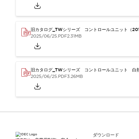
本質的な対策で爆発事故のリスクを抑える
半導体製造装置の設計自由度を高める方法
ダウンタイムを長引かせるスイッチ交換を瞬時に
安全規格への対応
旧カタログ_TWシリーズ コントロールユニット（201
危険性の低い機械にカテゴリ2安全リレーモジュールの選択を
2025/06/25
.PDF
2.31MB
光電センサでは実現できなかった工数を削減する手段とは？
一覧を表示する
業界別
一覧を表示する
ソリューション
安全、そしてその先へ
旧カタログ_TWシリーズ コントロールユニット 白熱
IDECの安全コンセプト
2025/06/25
.PDF
3.26MB
IDECの協調安全/Safety2.0
安全に関する法令・規格
基礎からわかる安全機器講座
安全セミナー/安全コンサルティング
SISTEMAとは
一覧を表示する
IIoT対応デバイス
RFID認証
制御パネルレス
AGV/AMRの開発&導入促進
ダウンロード