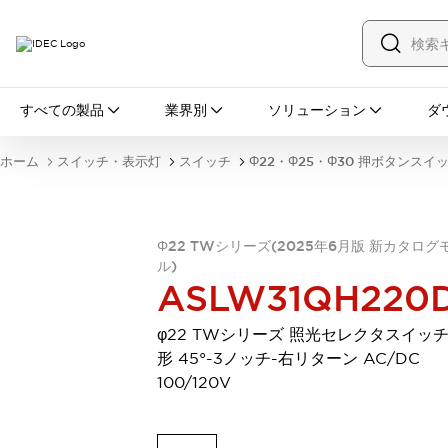
すべての製品
すべての製品
業界別
ソリューション
ダ
スイッチ・表示灯
スイッチ
表示灯・ブザー
ホーム
スイッチ・表示灯
スイッチ
Φ22・Φ25・Φ30 押ボタンスイ
一覧を表示する
安全・防爆機器
安全機器
防爆機器
一覧を表示する
インダストリアルコンポーネンツ
Φ22 TWシリーズ(2025年6月版 新カタログ
ル)
リレー・タイマ
端子台
電源機器
ASLW31QH220
サーキットプロテクタ
LED照明
一覧を表示する
φ22 TWシリーズ 照光セレクタスイッチ
オートメーション
形 45°-3ノッチ-右リターン AC/DC
PLC
プログラマブル表示器
100/120V
産業用イーサネット
一覧を表示する
センシング
センサ
自動認識
イオナイザ