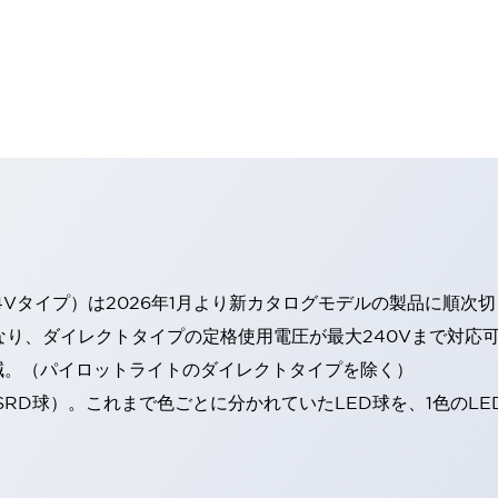
4Vタイプ）は2026年1月より新カタログモデルの製品に順次
なり、ダイレクトタイプの定格使用電圧が最大240Vまで対応
減。（パイロットライトのダイレクトタイプを除く）
SRD球）。これまで色ごとに分かれていたLED球を、1色のL