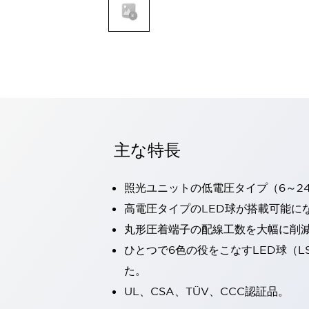
一覧を表示する
モビリティソリューション
セーフティホイールドライブ（SWD）
アシストホイールドライブ（AWD）
一覧を表示する
業界別
AGV/AMR
タブレットに安全機能を追加
安全対策の死角をなくし人身事故を防ぐ
主な特長
人とAGVとの突発的な接触への対策
無人搬送車の低床化と安全性を両立
照光ユニットの低電圧タイプ（6～2
この表示器がAGVに向く理由
移動式ロボットの安全対策
一覧を表示する
高電圧タイプのLED球が搭載可能に
自動車
丸形圧着端子の配線工数を大幅に削
ロボットに潜むリスクを徹底検証
安全柵内の人的被害を削減
ひとつで6色の役をこなすLED球（L
大型表示灯の統一で工数削減
小型装置の安全対策
た。
水素ステーションに信頼のおける防爆対策を
E-モビリティの時代にむけて
UL、CSA、TÜV、CCC認証品。
リチウムイオン電池製造における金属（主に銅）混入対策