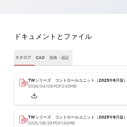
一覧を表示する
工作機械
タッチパネルを市販タブレットに置き換えてコストダウン
小型の5,000Ｎの堅牢性に優れた安全スイッチで耐久性アップ
装置のコンパクト化につながる回路設計
ドキュメントとファイル
工作機械のコスト削減のコツ
工作機械に小型化の可能性を見出す
デザイン視点で工作機械の付加価値をアップ
カタログ
CAD
規格・認証
このLED照明が工作機械のワークに向く理由
機器の故障につながる「瞬停」を防ぐ
フラット照明で綺麗な加工面を確認
イネーブル装置で安全性を強化
一覧を表示する
TWシリーズ コントロールユニット（2025年6月版
2026/04/09
.PDF
2.50MB
ロボット
ティーチングペンダントを市販タブレットに置き換えるには
人とロボットの協働作業を一層安全で効率的に
協働ロボットのポテンシャルを発揮する安全対策
一覧を表示する
TWシリーズ コントロールユニット（2025年6月版
半導体
2025/08/29
.PDF
1.65MB