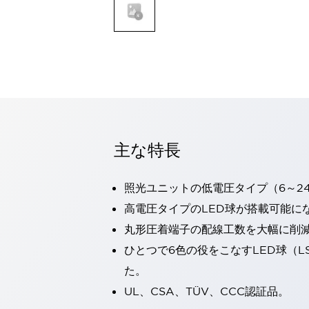
一覧を表示する
モビリティソリューション
セーフティホイールドライブ（SWD）
アシストホイールドライブ（AWD）
一覧を表示する
業界別
AGV/AMR
タブレットに安全機能を追加
安全対策の死角をなくし人身事故を防ぐ
主な特長
人とAGVとの突発的な接触への対策
無人搬送車の低床化と安全性を両立
照光ユニットの低電圧タイプ（6～2
この表示器がAGVに向く理由
移動式ロボットの安全対策
一覧を表示する
高電圧タイプのLED球が搭載可能に
自動車
丸形圧着端子の配線工数を大幅に削
ロボットに潜むリスクを徹底検証
安全柵内の人的被害を削減
ひとつで6色の役をこなすLED球（L
大型表示灯の統一で工数削減
小型装置の安全対策
た。
水素ステーションに信頼のおける防爆対策を
E-モビリティの時代にむけて
UL、CSA、TÜV、CCC認証品。
リチウムイオン電池製造における金属（主に銅）混入対策