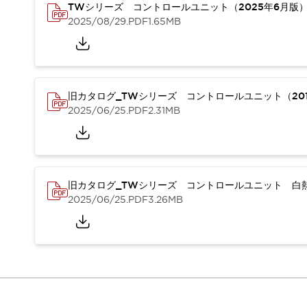
重量物搬送アシスト
TWシリーズ コントロールユニット（2025年6月版
2025/08/29
.PDF
1.65MB
COLLABORATIVE ROBOTS
SWD搭載 AMR開発キット
防爆ソリューション
「防爆受注製品」のご提案
防爆技術への取り組み
旧カタログ_TWシリーズ コントロールユニット（201
防爆関連の法律・政令・省令
2025/06/25
.PDF
2.31MB
防爆安全セミナー
アプリケーション・事例
防爆技術
一覧を表示する
プリント基板製品ソリューション
旧カタログ_TWシリーズ コントロールユニット 白熱
商品箱詰め装置
2025/06/25
.PDF
3.26MB
人と機械の接点を清潔に
一覧を表示する
ダウンロード
デジタルカタログ
RoHS指令への取り組み
規格認証製品
ソフトウェアダウンロード
Automation Organizer