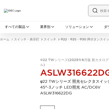
すべての製品
すべての製品
業界別
ソリューション
ダ
スイッチ・表示灯
スイッチ
表示灯・ブザー
ホーム
スイッチ・表示灯
スイッチ
Φ22・Φ25・Φ30 押ボタンスイ
一覧を表示する
安全・防爆機器
安全機器
防爆機器
一覧を表示する
インダストリアルコンポーネンツ
Φ22 TWシリーズ(2025年6月版 新カタロ
ル)
リレー・タイマ
端子台
電源機器
ASLW316622D
サーキットプロテクタ
LED照明
一覧を表示する
φ22 TWシリーズ 照光セレクタスイッ
オートメーション
45°-3ノッチ LED照光 AC/DC6V
PLC
プログラマブル表示器
ASLW316622DG
産業用イーサネット
一覧を表示する
センシング
センサ
自動認識
イオナイザ