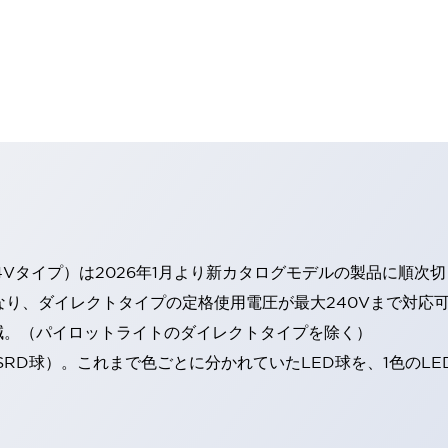
4Vタイプ）は2026年1月より新カタログモデルの製品に順次
なり、ダイレクトタイプの定格使用電圧が最大240Vまで対応
減。（パイロットライトのダイレクトタイプを除く）
SRD球）。これまで色ごとに分かれていたLED球を、1色のL