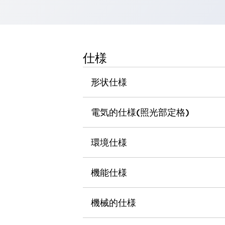
一覧を表示する
工作機械
タッチパネルを市販タブレットに置き換えてコストダウン
小型の5,000Ｎの堅牢性に優れた安全スイッチで耐久性アップ
仕様
装置のコンパクト化につながる回路設計
工作機械のコスト削減のコツ
形状仕様
工作機械に小型化の可能性を見出す
デザイン視点で工作機械の付加価値をアップ
このLED照明が工作機械のワークに向く理由
電気的仕様(照光部定格)
機器の故障につながる「瞬停」を防ぐ
フラット照明で綺麗な加工面を確認
環境仕様
イネーブル装置で安全性を強化
一覧を表示する
ロボット
ティーチングペンダントを市販タブレットに置き換えるには
機能仕様
人とロボットの協働作業を一層安全で効率的に
協働ロボットのポテンシャルを発揮する安全対策
機械的仕様
一覧を表示する
半導体