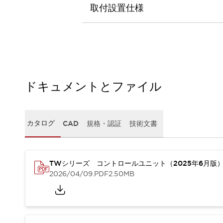
本質的な対策で爆発事故のリスクを抑える
取付設置仕様
半導体製造装置の設計自由度を高める方法
ダウンタイムを長引かせるスイッチ交換を瞬時に
安全規格への対応
危険性の低い機械にカテゴリ2安全リレーモジュールの選択を
光電センサでは実現できなかった工数を削減する手段とは？
一覧を表示する
ドキュメントとファイル
業界別
一覧を表示する
ソリューション
安全、そしてその先へ
IDECの安全コンセプト
カタログ
CAD
規格・認証
技術文書
IDECの協調安全/Safety2.0
安全に関する法令・規格
基礎からわかる安全機器講座
TWシリーズ コントロールユニット（2025年6月版
安全セミナー/安全コンサルティング
2026/04/09
.PDF
2.50MB
SISTEMAとは
一覧を表示する
IIoT対応デバイス
RFID認証
制御パネルレス
AGV/AMRの開発&導入促進