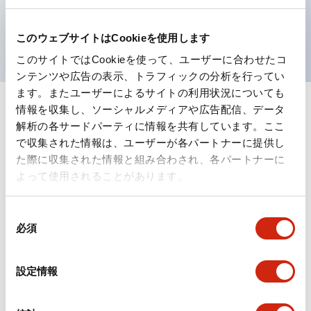
を表現できるようにしました。
UL、CSA、TÜV、CCC認証品。
このウェブサイトはCookieを使用します
このサイトではCookieを使って、ユーザーに合わせたコ
ンテンツや広告の表示、トラフィックの分析を行ってい
ます。またユーザーによるサイトの利用状況についても
情報を収集し、ソーシャルメディアや広告配信、データ
+
仕様
すべて展開
解析の各サードパーティに情報を共有しています。ここ
で収集された情報は、ユーザーが各パートナーに提供し
形状仕様
た際に収集された情報と組み合わされ、各パートナーに
よって使用されることがあります。
電気的仕様(照光部定格)
同
環境仕様
必須
意
の
機能仕様
選
設定情報
択
機械的仕様