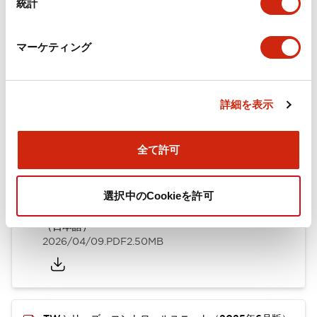
統計
取付設置仕様
マーケティング
ドキュメントとファイル
詳細を表示
全て許可
カタログ
CAD
規格・認証
技術文書
選択中のCookieを許可
TWシリーズ コントロールユニット（2025年6月版）
（日本語）
2026/04/09
.PDF
2.50MB