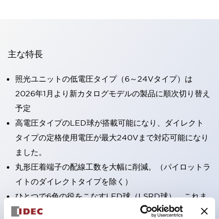
主な特長
照光ユニットの低電圧タイプ（6～24Vタイプ）は
2026年1月より新カタログモデルの製品に順次切り替え
予定
高電圧タイプのLED球が搭載可能になり、ダイレクト
タイプの定格使用電圧が最大240Vまで対応可能になり
ました。
丸形圧着端子の配線工数を大幅に削減。（パイロットラ
イトのダイレクトタイプを除く）
ひとつで6色の役をこなすLED球（LSRD球）。これま
で色ごとに分かれていたLED球を、1色のLED球で各色