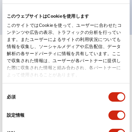
を表現できるようにしました。
UL、CSA、TÜV、CCC認証品。
このウェブサイトはCookieを使用します
このサイトではCookieを使って、ユーザーに合わせたコ
ンテンツや広告の表示、トラフィックの分析を行ってい
ます。またユーザーによるサイトの利用状況についても
情報を収集し、ソーシャルメディアや広告配信、データ
+
仕様
すべて展開
解析の各サードパーティに情報を共有しています。ここ
で収集された情報は、ユーザーが各パートナーに提供し
形状仕様
た際に収集された情報と組み合わされ、各パートナーに
よって使用されることがあります。
電気的仕様(照光部定格)
同
環境仕様
必須
意
の
機能仕様
選
設定情報
択
機械的仕様