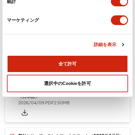
統計
取付設置仕様
マーケティング
ドキュメントとファイル
詳細を表示
全て許可
カタログ
CAD
規格・認証
技術文書
選択中のCookieを許可
TWシリーズ コントロールユニット（2025年6月版）
（日本語）
2026/04/09
.PDF
2.50MB