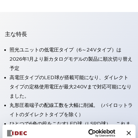
主な特長
照光ユニットの低電圧タイプ（6～24Vタイプ）は
2026年1月より新カタログモデルの製品に順次切り替え
予定
高電圧タイプのLED球が搭載可能になり、ダイレクト
タイプの定格使用電圧が最大240Vまで対応可能になり
ました。
丸形圧着端子の配線工数を大幅に削減。（パイロットラ
イトのダイレクトタイプを除く）
ひとつで6色の役をこなすLED球（LSRD球）。これま
で色ごとに分かれていたLED球を、1色のLED球で各色