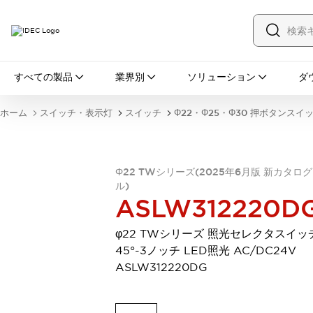
すべての製品
すべての製品
業界別
ソリューション
ダ
スイッチ・表示灯
スイッチ
表示灯・ブザー
ホーム
スイッチ・表示灯
スイッチ
Φ22・Φ25・Φ30 押ボタンスイ
一覧を表示する
安全・防爆機器
安全機器
防爆機器
一覧を表示する
インダストリアルコンポーネンツ
Φ22 TWシリーズ(2025年6月版 新カタロ
ル)
リレー・タイマ
端子台
電源機器
ASLW312220D
サーキットプロテクタ
LED照明
一覧を表示する
φ22 TWシリーズ 照光セレクタスイッ
オートメーション
45°-3ノッチ LED照光 AC/DC24V
PLC
プログラマブル表示器
ASLW312220DG
産業用イーサネット
一覧を表示する
センシング
センサ
自動認識
イオナイザ