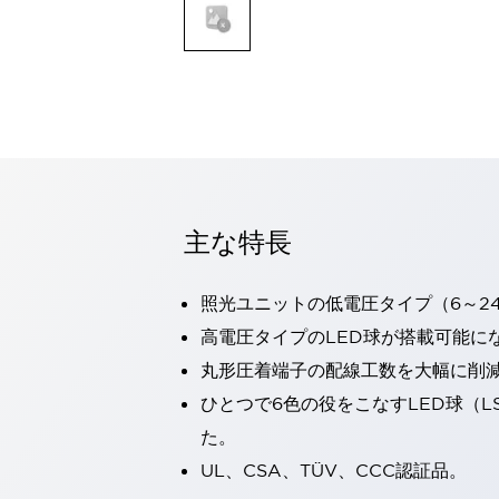
一覧を表示する
モビリティソリューション
セーフティホイールドライブ（SWD）
アシストホイールドライブ（AWD）
一覧を表示する
業界別
AGV/AMR
タブレットに安全機能を追加
安全対策の死角をなくし人身事故を防ぐ
主な特長
人とAGVとの突発的な接触への対策
無人搬送車の低床化と安全性を両立
照光ユニットの低電圧タイプ（6～2
この表示器がAGVに向く理由
移動式ロボットの安全対策
一覧を表示する
高電圧タイプのLED球が搭載可能に
自動車
丸形圧着端子の配線工数を大幅に削
ロボットに潜むリスクを徹底検証
安全柵内の人的被害を削減
ひとつで6色の役をこなすLED球（L
大型表示灯の統一で工数削減
小型装置の安全対策
た。
水素ステーションに信頼のおける防爆対策を
E-モビリティの時代にむけて
UL、CSA、TÜV、CCC認証品。
リチウムイオン電池製造における金属（主に銅）混入対策