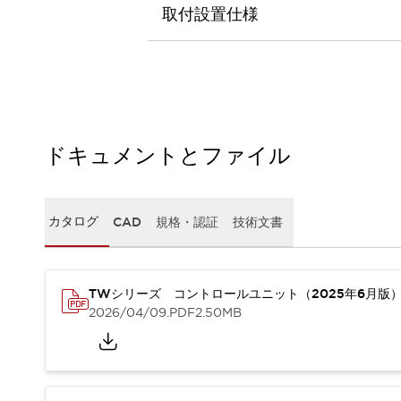
本質的な対策で爆発事故のリスクを抑える
取付設置仕様
半導体製造装置の設計自由度を高める方法
ダウンタイムを長引かせるスイッチ交換を瞬時に
安全規格への対応
危険性の低い機械にカテゴリ2安全リレーモジュールの選択を
光電センサでは実現できなかった工数を削減する手段とは？
一覧を表示する
ドキュメントとファイル
業界別
一覧を表示する
ソリューション
安全、そしてその先へ
IDECの安全コンセプト
カタログ
CAD
規格・認証
技術文書
IDECの協調安全/Safety2.0
安全に関する法令・規格
基礎からわかる安全機器講座
TWシリーズ コントロールユニット（2025年6月版
安全セミナー/安全コンサルティング
2026/04/09
.PDF
2.50MB
SISTEMAとは
一覧を表示する
IIoT対応デバイス
RFID認証
制御パネルレス
AGV/AMRの開発&導入促進