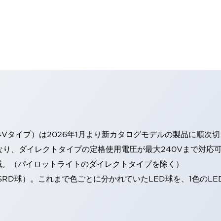
4Vタイプ）は2026年1月より新カタログモデルの製品に順次
なり、ダイレクトタイプの定格使用電圧が最大240Vまで対応
減。（パイロットライトのダイレクトタイプを除く）
SRD球）。これまで色ごとに分かれていたLED球を、1色のL