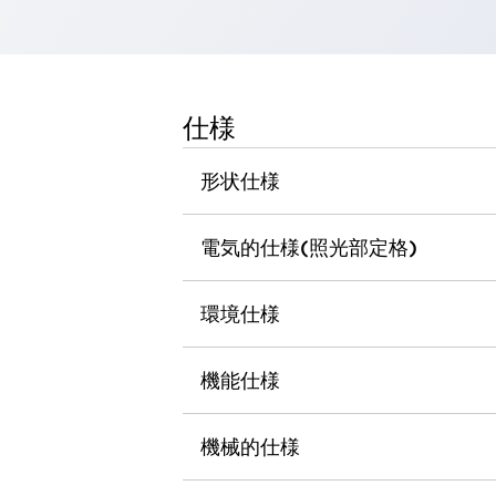
一覧を表示する
工作機械
タッチパネルを市販タブレットに置き換えてコストダウン
小型の5,000Ｎの堅牢性に優れた安全スイッチで耐久性アップ
仕様
装置のコンパクト化につながる回路設計
工作機械のコスト削減のコツ
形状仕様
工作機械に小型化の可能性を見出す
デザイン視点で工作機械の付加価値をアップ
このLED照明が工作機械のワークに向く理由
電気的仕様(照光部定格)
機器の故障につながる「瞬停」を防ぐ
フラット照明で綺麗な加工面を確認
環境仕様
イネーブル装置で安全性を強化
一覧を表示する
ロボット
ティーチングペンダントを市販タブレットに置き換えるには
機能仕様
人とロボットの協働作業を一層安全で効率的に
協働ロボットのポテンシャルを発揮する安全対策
機械的仕様
一覧を表示する
半導体