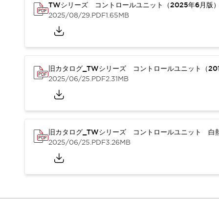
重量物搬送アシスト
TWシリーズ コントロールユニット（2025年6月版
2025/08/29
.PDF
1.65MB
COLLABORATIVE ROBOTS
SWD搭載 AMR開発キット
防爆ソリューション
「防爆受注製品」のご提案
防爆技術への取り組み
旧カタログ_TWシリーズ コントロールユニット（201
防爆関連の法律・政令・省令
2025/06/25
.PDF
2.31MB
防爆安全セミナー
アプリケーション・事例
防爆技術
一覧を表示する
プリント基板製品ソリューション
旧カタログ_TWシリーズ コントロールユニット 白熱
商品箱詰め装置
2025/06/25
.PDF
3.26MB
人と機械の接点を清潔に
一覧を表示する
ダウンロード
デジタルカタログ
RoHS指令への取り組み
規格認証製品
ソフトウェアダウンロード
Automation Organizer