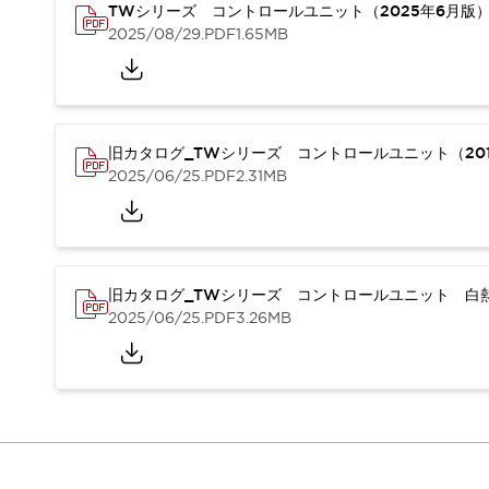
重量物搬送アシスト
TWシリーズ コントロールユニット（2025年6月版
2025/08/29
.PDF
1.65MB
COLLABORATIVE ROBOTS
SWD搭載 AMR開発キット
防爆ソリューション
「防爆受注製品」のご提案
防爆技術への取り組み
旧カタログ_TWシリーズ コントロールユニット（201
防爆関連の法律・政令・省令
2025/06/25
.PDF
2.31MB
防爆安全セミナー
アプリケーション・事例
防爆技術
一覧を表示する
プリント基板製品ソリューション
旧カタログ_TWシリーズ コントロールユニット 白熱
商品箱詰め装置
2025/06/25
.PDF
3.26MB
人と機械の接点を清潔に
一覧を表示する
ダウンロード
デジタルカタログ
RoHS指令への取り組み
規格認証製品
ソフトウェアダウンロード
Automation Organizer