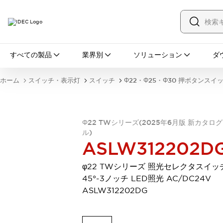
すべての製品
すべての製品
業界別
ソリューション
ダ
スイッチ・表示灯
スイッチ
表示灯・ブザー
ホーム
スイッチ・表示灯
スイッチ
Φ22・Φ25・Φ30 押ボタンスイ
一覧を表示する
安全・防爆機器
安全機器
防爆機器
一覧を表示する
インダストリアルコンポーネンツ
Φ22 TWシリーズ(2025年6月版 新カタロ
ル)
リレー・タイマ
端子台
電源機器
ASLW312202D
サーキットプロテクタ
LED照明
一覧を表示する
φ22 TWシリーズ 照光セレクタスイッ
オートメーション
45°-3ノッチ LED照光 AC/DC24V
PLC
プログラマブル表示器
ASLW312202DG
産業用イーサネット
一覧を表示する
センシング
センサ
自動認識
イオナイザ