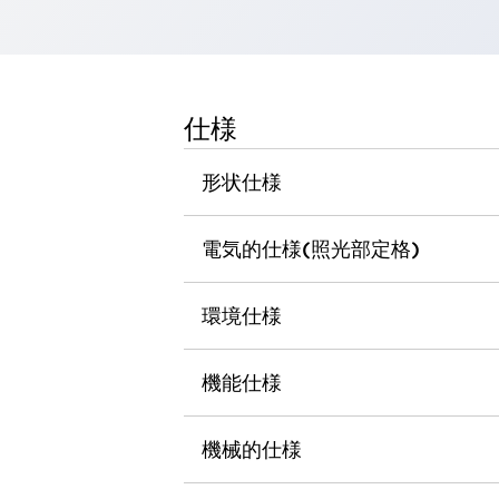
一覧を表示する
工作機械
タッチパネルを市販タブレットに置き換えてコストダウン
小型の5,000Ｎの堅牢性に優れた安全スイッチで耐久性アップ
仕様
装置のコンパクト化につながる回路設計
工作機械のコスト削減のコツ
形状仕様
工作機械に小型化の可能性を見出す
デザイン視点で工作機械の付加価値をアップ
このLED照明が工作機械のワークに向く理由
電気的仕様(照光部定格)
機器の故障につながる「瞬停」を防ぐ
フラット照明で綺麗な加工面を確認
環境仕様
イネーブル装置で安全性を強化
一覧を表示する
ロボット
ティーチングペンダントを市販タブレットに置き換えるには
機能仕様
人とロボットの協働作業を一層安全で効率的に
協働ロボットのポテンシャルを発揮する安全対策
機械的仕様
一覧を表示する
半導体