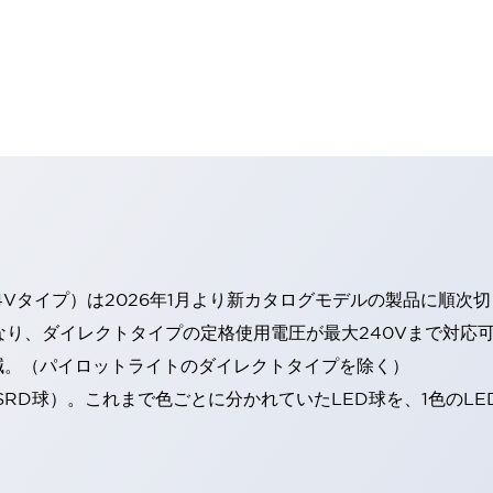
4Vタイプ）は2026年1月より新カタログモデルの製品に順次
なり、ダイレクトタイプの定格使用電圧が最大240Vまで対応
減。（パイロットライトのダイレクトタイプを除く）
SRD球）。これまで色ごとに分かれていたLED球を、1色のL