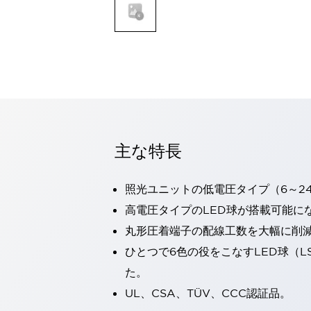
一覧を表示する
モビリティソリューション
セーフティホイールドライブ（SWD）
アシストホイールドライブ（AWD）
一覧を表示する
業界別
AGV/AMR
タブレットに安全機能を追加
安全対策の死角をなくし人身事故を防ぐ
主な特長
人とAGVとの突発的な接触への対策
無人搬送車の低床化と安全性を両立
照光ユニットの低電圧タイプ（6～2
この表示器がAGVに向く理由
移動式ロボットの安全対策
一覧を表示する
高電圧タイプのLED球が搭載可能に
自動車
丸形圧着端子の配線工数を大幅に削
ロボットに潜むリスクを徹底検証
安全柵内の人的被害を削減
ひとつで6色の役をこなすLED球（L
大型表示灯の統一で工数削減
小型装置の安全対策
た。
水素ステーションに信頼のおける防爆対策を
E-モビリティの時代にむけて
UL、CSA、TÜV、CCC認証品。
リチウムイオン電池製造における金属（主に銅）混入対策