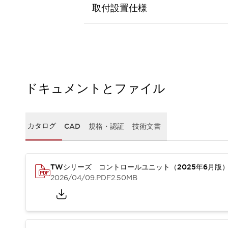
本質的な対策で爆発事故のリスクを抑える
取付設置仕様
半導体製造装置の設計自由度を高める方法
ダウンタイムを長引かせるスイッチ交換を瞬時に
安全規格への対応
危険性の低い機械にカテゴリ2安全リレーモジュールの選択を
光電センサでは実現できなかった工数を削減する手段とは？
一覧を表示する
ドキュメントとファイル
業界別
一覧を表示する
ソリューション
安全、そしてその先へ
IDECの安全コンセプト
カタログ
CAD
規格・認証
技術文書
IDECの協調安全/Safety2.0
安全に関する法令・規格
基礎からわかる安全機器講座
TWシリーズ コントロールユニット（2025年6月版
安全セミナー/安全コンサルティング
2026/04/09
.PDF
2.50MB
SISTEMAとは
一覧を表示する
IIoT対応デバイス
RFID認証
制御パネルレス
AGV/AMRの開発&導入促進