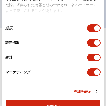
を表現できるようにしました。
た際に収集された情報と組み合わされ、各パートナーに
UL、CSA、TÜV、CCC認証品。
よって使用されることがあります。
同
必須
意
の
選
ドキュメントとファイル
設定情報
択
統計
カタログ
CAD
規格・認証
マーケティング
TWシリーズ コントロールユニット（2025年6月版）
（日本語）
2026/04/09
.PDF
2.50MB
詳細を表示