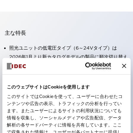
主な特長
照光ユニットの低電圧タイプ（6～24Vタイプ）は
2026年1月より新カタログモデルの製品に順次切り替え
予定
高電圧タイプのLED球が搭載可能になり、ダイレクト
タイプの定格使用電圧が最大240Vまで対応可能になり
このウェブサイトはCookieを使用します
ました。
このサイトではCookieを使って、ユーザーに合わせたコ
丸形圧着端子の配線工数を大幅に削減。（パイロットラ
ンテンツや広告の表示、トラフィックの分析を行ってい
イトのダイレクトタイプを除く）
ます。またユーザーによるサイトの利用状況についても
情報を収集し、ソーシャルメディアや広告配信、データ
ひとつで6色の役をこなすLED球（LSRD球）。これま
解析の各サードパーティに情報を共有しています。ここ
で色ごとに分かれていたLED球を、1色のLED球で各色
で収集された情報は、ユーザーが各パートナーに提供し