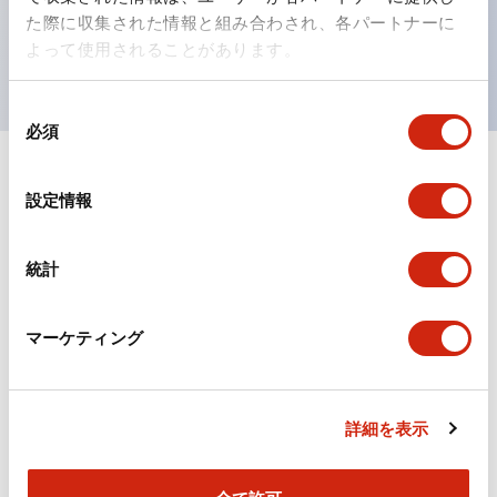
を表現できるようにしました。
た際に収集された情報と組み合わされ、各パートナーに
UL、CSA、TÜV、CCC認証品。
よって使用されることがあります。
同
必須
意
の
選
ドキュメントとファイル
設定情報
択
統計
カタログ
CAD
マーケティング
TWシリーズ コントロールユニット（2025年6月版）
（日本語）
2026/04/09
.PDF
2.50MB
詳細を表示