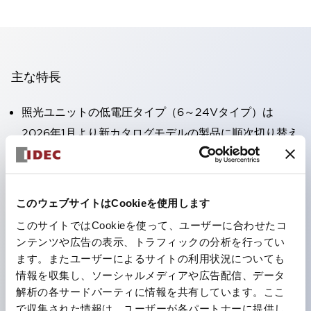
主な特長
照光ユニットの低電圧タイプ（6～24Vタイプ）は
2026年1月より新カタログモデルの製品に順次切り替え
予定
高電圧タイプのLED球が搭載可能になり、ダイレクト
タイプの定格使用電圧が最大240Vまで対応可能になり
このウェブサイトはCookieを使用します
ました。
このサイトではCookieを使って、ユーザーに合わせたコ
丸形圧着端子の配線工数を大幅に削減。（パイロットラ
ンテンツや広告の表示、トラフィックの分析を行ってい
イトのダイレクトタイプを除く）
ます。またユーザーによるサイトの利用状況についても
情報を収集し、ソーシャルメディアや広告配信、データ
ひとつで6色の役をこなすLED球（LSRD球）。これま
解析の各サードパーティに情報を共有しています。ここ
で色ごとに分かれていたLED球を、1色のLED球で各色
で収集された情報は、ユーザーが各パートナーに提供し