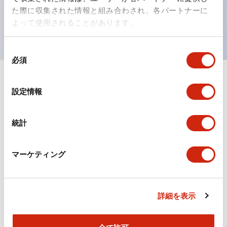
を表現できるようにしました。
た際に収集された情報と組み合わされ、各パートナーに
UL、CSA、TÜV、CCC認証品。
よって使用されることがあります。
同
必須
意
の
選
ドキュメントとファイル
設定情報
択
統計
カタログ
CAD
規格・認証
マーケティング
TWシリーズ コントロールユニット（2025年6月版）
（日本語）
2026/04/09
.PDF
2.50MB
詳細を表示