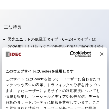
主な特長
照光ユニットの低電圧タイプ（6～24Vタイプ）は
2026年1月より新カタログモデルの製品に順次切り替え
予定
高電圧タイプのLED球が搭載可能になり、ダイレクト
タイプの定格使用電圧が最大240Vまで対応可能になり
このウェブサイトはCookieを使用します
ました。
このサイトではCookieを使って、ユーザーに合わせたコ
丸形圧着端子の配線工数を大幅に削減。（パイロットラ
ンテンツや広告の表示、トラフィックの分析を行ってい
イトのダイレクトタイプを除く）
ます。またユーザーによるサイトの利用状況についても
情報を収集し、ソーシャルメディアや広告配信、データ
ひとつで6色の役をこなすLED球（LSRD球）。これま
解析の各サードパーティに情報を共有しています。ここ
で色ごとに分かれていたLED球を、1色のLED球で各色
で収集された情報は、ユーザーが各パートナーに提供し