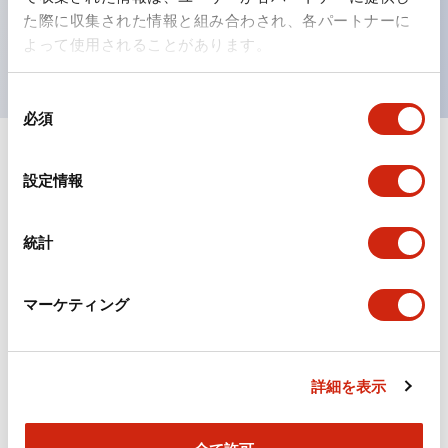
を表現できるようにしました。
た際に収集された情報と組み合わされ、各パートナーに
UL、CSA、TÜV、CCC認証品。
よって使用されることがあります。
同
必須
意
の
選
ドキュメントとファイル
設定情報
択
統計
カタログ
規格・認証
マーケティング
TWシリーズ コントロールユニット（2025年6月版）
（日本語）
2026/04/09
.PDF
2.50MB
詳細を表示