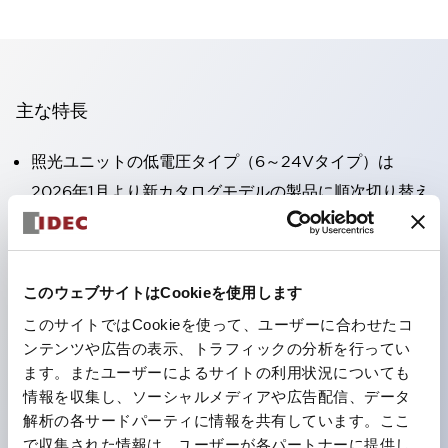
主な特長
照光ユニットの低電圧タイプ（6～24Vタイプ）は
2026年1月より新カタログモデルの製品に順次切り替え
予定
高電圧タイプのLED球が搭載可能になり、ダイレクト
タイプの定格使用電圧が最大240Vまで対応可能になり
このウェブサイトはCookieを使用します
ました。
このサイトではCookieを使って、ユーザーに合わせたコ
丸形圧着端子の配線工数を大幅に削減。（パイロットラ
ンテンツや広告の表示、トラフィックの分析を行ってい
イトのダイレクトタイプを除く）
ます。またユーザーによるサイトの利用状況についても
情報を収集し、ソーシャルメディアや広告配信、データ
ひとつで6色の役をこなすLED球（LSRD球）。これま
解析の各サードパーティに情報を共有しています。ここ
で色ごとに分かれていたLED球を、1色のLED球で各色
で収集された情報は、ユーザーが各パートナーに提供し