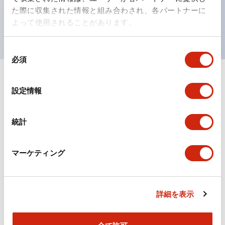
を表現できるようにしました。
た際に収集された情報と組み合わされ、各パートナーに
UL、CSA、TÜV、CCC認証品。
よって使用されることがあります。
同
必須
意
の
選
ドキュメントとファイル
設定情報
択
統計
カタログ
規格・認証
マーケティング
TWシリーズ コントロールユニット（2025年6月版）
（日本語）
2026/04/09
.PDF
2.50MB
詳細を表示