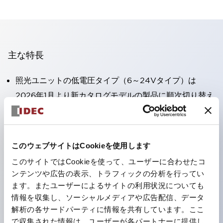
主な特長
照光ユニットの低電圧タイプ（6～24Vタイプ）は
2026年1月より新カタログモデルの製品に順次切り替え
予定
高電圧タイプのLED球が搭載可能になり、ダイレクト
タイプの定格使用電圧が最大240Vまで対応可能になり
このウェブサイトはCookieを使用します
ました。
このサイトではCookieを使って、ユーザーに合わせたコ
丸形圧着端子の配線工数を大幅に削減。（パイロットラ
ンテンツや広告の表示、トラフィックの分析を行ってい
イトのダイレクトタイプを除く）
ます。またユーザーによるサイトの利用状況についても
情報を収集し、ソーシャルメディアや広告配信、データ
ひとつで6色の役をこなすLED球（LSRD球）。これま
解析の各サードパーティに情報を共有しています。ここ
で色ごとに分かれていたLED球を、1色のLED球で各色
で収集された情報は、ユーザーが各パートナーに提供し