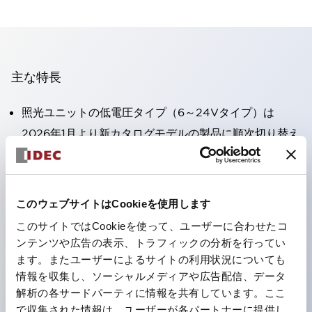
主な特長
照光ユニットの低電圧タイプ（6～24Vタイプ）は
2026年1月より新カタログモデルの製品に順次切り替え
予定
高電圧タイプのLED球が搭載可能になり、ダイレクト
タイプの定格使用電圧が最大240Vまで対応可能になり
このウェブサイトはCookieを使用します
ました。
このサイトではCookieを使って、ユーザーに合わせたコ
丸形圧着端子の配線工数を大幅に削減。（パイロットラ
ンテンツや広告の表示、トラフィックの分析を行ってい
イトのダイレクトタイプを除く）
ます。またユーザーによるサイトの利用状況についても
情報を収集し、ソーシャルメディアや広告配信、データ
ひとつで6色の役をこなすLED球（LSRD球）。これま
解析の各サードパーティに情報を共有しています。ここ
で色ごとに分かれていたLED球を、1色のLED球で各色
で収集された情報は、ユーザーが各パートナーに提供し