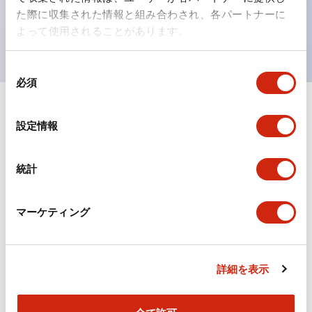
を表現できるようにしました。
た際に収集された情報と組み合わされ、各パートナーに
UL、CSA、TÜV、CCC認証品。
よって使用されることがあります。
同
必須
意
の
選
ドキュメントとファイル
設定情報
択
統計
カタログ
CAD
規格・認証
マーケティング
TWシリーズ コントロールユニット（2025年6月版）
（日本語）
2026/04/09
.PDF
2.50MB
詳細を表示