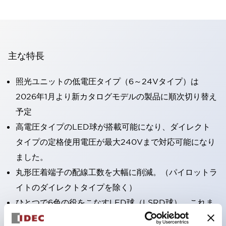
主な特長
照光ユニットの低電圧タイプ（6～24Vタイプ）は
2026年1月より新カタログモデルの製品に順次切り替え
予定
高電圧タイプのLED球が搭載可能になり、ダイレクト
タイプの定格使用電圧が最大240Vまで対応可能になり
ました。
丸形圧着端子の配線工数を大幅に削減。（パイロットラ
イトのダイレクトタイプを除く）
ひとつで6色の役をこなすLED球（LSRD球）。これま
で色ごとに分かれていたLED球を、1色のLED球で各色