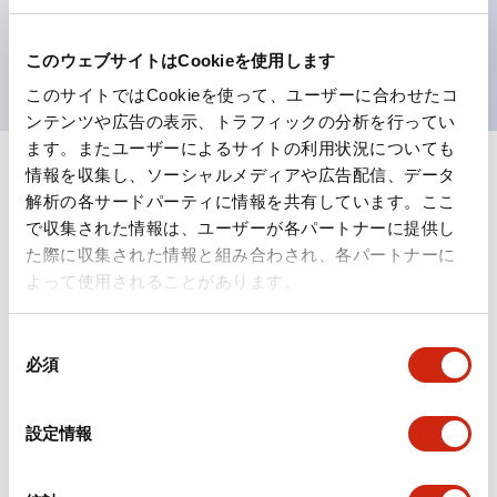
を表現できるようにしました。
UL、CSA、TÜV、CCC認証品。
このウェブサイトはCookieを使用します
このサイトではCookieを使って、ユーザーに合わせたコ
ンテンツや広告の表示、トラフィックの分析を行ってい
ます。またユーザーによるサイトの利用状況についても
情報を収集し、ソーシャルメディアや広告配信、データ
+
仕様
すべて展開
解析の各サードパーティに情報を共有しています。ここ
で収集された情報は、ユーザーが各パートナーに提供し
形状仕様
た際に収集された情報と組み合わされ、各パートナーに
よって使用されることがあります。
電気的仕様(照光部定格)
同
環境仕様
必須
意
の
機能仕様
選
設定情報
択
機械的仕様