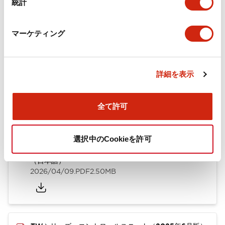
統計
取付設置仕様
マーケティング
ドキュメントとファイル
詳細を表示
全て許可
カタログ
CAD
規格・認証
技術文書
選択中のCookieを許可
TWシリーズ コントロールユニット（2025年6月版）
（日本語）
2026/04/09
.PDF
2.50MB