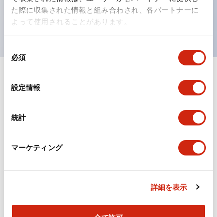
を表現できるようにしました。
た際に収集された情報と組み合わされ、各パートナーに
UL、CSA、TÜV、CCC認証品。
よって使用されることがあります。
同
必須
意
の
選
ドキュメントとファイル
設定情報
択
統計
カタログ
CAD
規格・認証
マーケティング
TWシリーズ コントロールユニット（2025年6月版）
（日本語）
2026/04/09
.PDF
2.50MB
詳細を表示