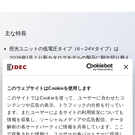
主な特長
照光ユニットの低電圧タイプ（6～24Vタイプ）は
2026年1月より新カタログモデルの製品に順次切り替え
予定
高電圧タイプのLED球が搭載可能になり、ダイレクト
タイプの定格使用電圧が最大240Vまで対応可能になり
このウェブサイトはCookieを使用します
ました。
このサイトではCookieを使って、ユーザーに合わせたコ
丸形圧着端子の配線工数を大幅に削減。（パイロットラ
ンテンツや広告の表示、トラフィックの分析を行ってい
イトのダイレクトタイプを除く）
ます。またユーザーによるサイトの利用状況についても
情報を収集し、ソーシャルメディアや広告配信、データ
ひとつで6色の役をこなすLED球（LSRD球）。これま
解析の各サードパーティに情報を共有しています。ここ
で色ごとに分かれていたLED球を、1色のLED球で各色
で収集された情報は、ユーザーが各パートナーに提供し