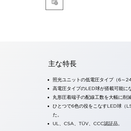
一覧を表示する
モビリティソリューション
セーフティホイールドライブ（SWD）
アシストホイールドライブ（AWD）
一覧を表示する
業界別
AGV/AMR
タブレットに安全機能を追加
安全対策の死角をなくし人身事故を防ぐ
主な特長
人とAGVとの突発的な接触への対策
無人搬送車の低床化と安全性を両立
照光ユニットの低電圧タイプ（6～2
この表示器がAGVに向く理由
移動式ロボットの安全対策
一覧を表示する
高電圧タイプのLED球が搭載可能に
自動車
丸形圧着端子の配線工数を大幅に削
ロボットに潜むリスクを徹底検証
安全柵内の人的被害を削減
ひとつで6色の役をこなすLED球（L
大型表示灯の統一で工数削減
小型装置の安全対策
た。
水素ステーションに信頼のおける防爆対策を
E-モビリティの時代にむけて
UL、CSA、TÜV、CCC認証品。
リチウムイオン電池製造における金属（主に銅）混入対策