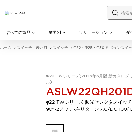
すべての製品
すべての製品
業界別
ソリューション
ダ
スイッチ・表示灯
スイッチ
表示灯・ブザー
ホーム
スイッチ・表示灯
スイッチ
Φ22・Φ25・Φ30 押ボタンスイ
一覧を表示する
安全・防爆機器
安全機器
防爆機器
一覧を表示する
インダストリアルコンポーネンツ
Φ22 TWシリーズ(2025年6月版 新カタログ
リレー・タイマ
端子台
電源機器
ル)
サーキットプロテクタ
LED照明
ASLW22QH201
一覧を表示する
オートメーション
φ22 TWシリーズ 照光セレクタスイッチ
PLC
プログラマブル表示器
90°-2ノッチ-左リターン AC/DC 100/1
産業用イーサネット
一覧を表示する
センシング
センサ
自動認識
イオナイザ