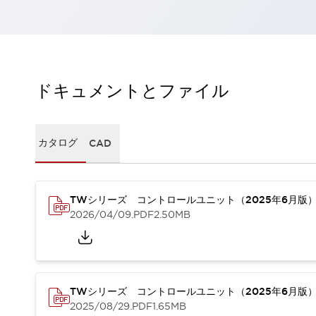
一覧を表示する
工作機械
タッチパネルを市販タブレットに置き換えてコストダウン
小型の5,000Ｎの堅牢性に優れた安全スイッチで耐久性アップ
装置のコンパクト化につながる回路設計
ドキュメントとファイル
工作機械のコスト削減のコツ
工作機械に小型化の可能性を見出す
デザイン視点で工作機械の付加価値をアップ
カタログ
CAD
このLED照明が工作機械のワークに向く理由
機器の故障につながる「瞬停」を防ぐ
フラット照明で綺麗な加工面を確認
イネーブル装置で安全性を強化
一覧を表示する
TWシリーズ コントロールユニット（2025年6月版
2026/04/09
.PDF
2.50MB
ロボット
ティーチングペンダントを市販タブレットに置き換えるには
人とロボットの協働作業を一層安全で効率的に
協働ロボットのポテンシャルを発揮する安全対策
一覧を表示する
TWシリーズ コントロールユニット（2025年6月版
半導体
2025/08/29
.PDF
1.65MB