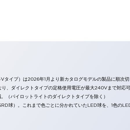
4Vタイプ）は2026年1月より新カタログモデルの製品に順次
なり、ダイレクトタイプの定格使用電圧が最大240Vまで対応
減。（パイロットライトのダイレクトタイプを除く）
SRD球）。これまで色ごとに分かれていたLED球を、1色のL