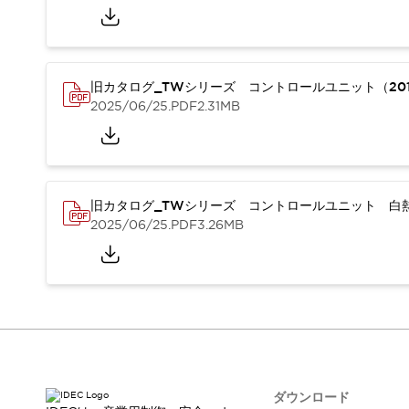
本質的な対策で爆発事故のリスクを抑える
半導体製造装置の設計自由度を高める方法
ダウンタイムを長引かせるスイッチ交換を瞬時に
安全規格への対応
旧カタログ_TWシリーズ コントロールユニット（201
危険性の低い機械にカテゴリ2安全リレーモジュールの選択を
2025/06/25
.PDF
2.31MB
光電センサでは実現できなかった工数を削減する手段とは？
一覧を表示する
業界別
一覧を表示する
ソリューション
安全、そしてその先へ
旧カタログ_TWシリーズ コントロールユニット 白熱
IDECの安全コンセプト
2025/06/25
.PDF
3.26MB
IDECの協調安全/Safety2.0
安全に関する法令・規格
基礎からわかる安全機器講座
安全セミナー/安全コンサルティング
SISTEMAとは
一覧を表示する
IIoT対応デバイス
RFID認証
制御パネルレス
AGV/AMRの開発&導入促進
ダウンロード