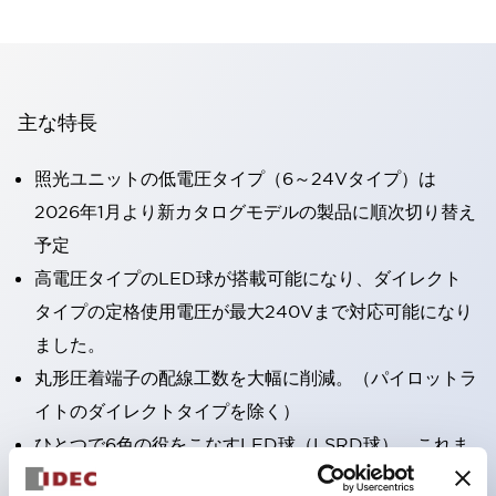
主な特長
照光ユニットの低電圧タイプ（6～24Vタイプ）は
2026年1月より新カタログモデルの製品に順次切り替え
予定
高電圧タイプのLED球が搭載可能になり、ダイレクト
タイプの定格使用電圧が最大240Vまで対応可能になり
ました。
丸形圧着端子の配線工数を大幅に削減。（パイロットラ
イトのダイレクトタイプを除く）
ひとつで6色の役をこなすLED球（LSRD球）。これま
で色ごとに分かれていたLED球を、1色のLED球で各色