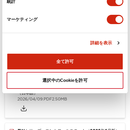
統計
取付設置仕様
マーケティング
ドキュメントとファイル
詳細を表示
全て許可
カタログ
CAD
規格・認証
技術文書
選択中のCookieを許可
TWシリーズ コントロールユニット（2025年6月版）
（日本語）
2026/04/09
.PDF
2.50MB