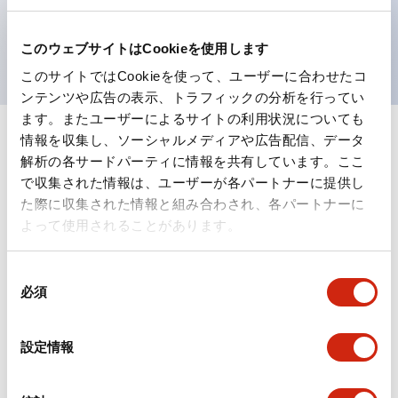
を表現できるようにしました。
UL、CSA、TÜV、CCC認証品。
このウェブサイトはCookieを使用します
このサイトではCookieを使って、ユーザーに合わせたコ
ンテンツや広告の表示、トラフィックの分析を行ってい
ます。またユーザーによるサイトの利用状況についても
情報を収集し、ソーシャルメディアや広告配信、データ
+
仕様
すべて展開
解析の各サードパーティに情報を共有しています。ここ
で収集された情報は、ユーザーが各パートナーに提供し
形状仕様
た際に収集された情報と組み合わされ、各パートナーに
よって使用されることがあります。
電気的仕様(照光部定格)
同
環境仕様
必須
意
の
機能仕様
選
設定情報
択
機械的仕様