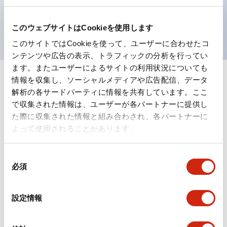
を表現できるようにしました。
UL、CSA、TÜV、CCC認証品。
このウェブサイトはCookieを使用します
このサイトではCookieを使って、ユーザーに合わせたコ
ンテンツや広告の表示、トラフィックの分析を行ってい
ます。またユーザーによるサイトの利用状況についても
情報を収集し、ソーシャルメディアや広告配信、データ
+
仕様
すべて展開
解析の各サードパーティに情報を共有しています。ここ
で収集された情報は、ユーザーが各パートナーに提供し
形状仕様
た際に収集された情報と組み合わされ、各パートナーに
よって使用されることがあります。
電気的仕様(照光部定格)
同
環境仕様
必須
意
の
機能仕様
選
設定情報
択
機械的仕様