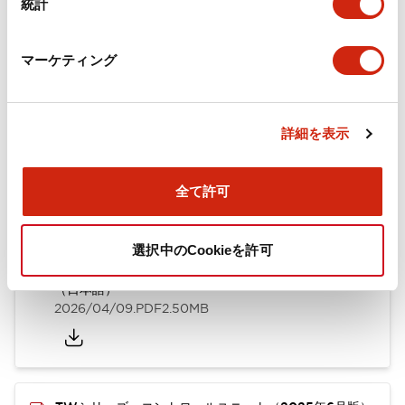
統計
取付設置仕様
マーケティング
ドキュメントとファイル
詳細を表示
全て許可
カタログ
CAD
規格・認証
技術文書
選択中のCookieを許可
TWシリーズ コントロールユニット（2025年6月版）
（日本語）
2026/04/09
.PDF
2.50MB