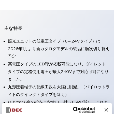
主な特長
照光ユニットの低電圧タイプ（6～24Vタイプ）は
2026年1月より新カタログモデルの製品に順次切り替え
予定
高電圧タイプのLED球が搭載可能になり、ダイレクト
タイプの定格使用電圧が最大240Vまで対応可能になり
ました。
丸形圧着端子の配線工数を大幅に削減。（パイロットラ
イトのダイレクトタイプを除く）
ひとつで6色の役をこなすLED球（LSRD球）。これま
で色ごとに分かれていたLED球を、1色のLED球で各色