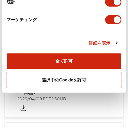
統計
取付設置仕様
マーケティング
ドキュメントとファイル
詳細を表示
全て許可
カタログ
CAD
規格・認証
技術文書
選択中のCookieを許可
TWシリーズ コントロールユニット（2025年6月版）
（日本語）
2026/04/09
.PDF
2.50MB