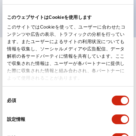
を表現できるようにしました。
UL、CSA、TÜV、CCC認証品。
このウェブサイトはCookieを使用します
このサイトではCookieを使って、ユーザーに合わせたコ
ンテンツや広告の表示、トラフィックの分析を行ってい
ます。またユーザーによるサイトの利用状況についても
情報を収集し、ソーシャルメディアや広告配信、データ
+
仕様
すべて展開
解析の各サードパーティに情報を共有しています。ここ
で収集された情報は、ユーザーが各パートナーに提供し
形状仕様
た際に収集された情報と組み合わされ、各パートナーに
よって使用されることがあります。
電気的仕様(照光部定格)
同
環境仕様
必須
意
の
機能仕様
選
設定情報
択
機械的仕様