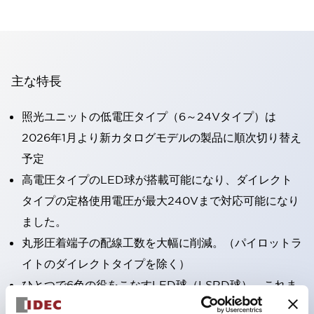
主な特長
照光ユニットの低電圧タイプ（6～24Vタイプ）は
2026年1月より新カタログモデルの製品に順次切り替え
予定
高電圧タイプのLED球が搭載可能になり、ダイレクト
タイプの定格使用電圧が最大240Vまで対応可能になり
ました。
丸形圧着端子の配線工数を大幅に削減。（パイロットラ
イトのダイレクトタイプを除く）
ひとつで6色の役をこなすLED球（LSRD球）。これま
で色ごとに分かれていたLED球を、1色のLED球で各色