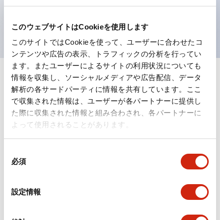
を表現できるようにしました。
UL、CSA、TÜV、CCC認証品。
このウェブサイトはCookieを使用します
このサイトではCookieを使って、ユーザーに合わせたコ
ンテンツや広告の表示、トラフィックの分析を行ってい
ます。またユーザーによるサイトの利用状況についても
情報を収集し、ソーシャルメディアや広告配信、データ
+
仕様
すべて展開
解析の各サードパーティに情報を共有しています。ここ
で収集された情報は、ユーザーが各パートナーに提供し
形状仕様
た際に収集された情報と組み合わされ、各パートナーに
よって使用されることがあります。
電気的仕様(照光部定格)
同
環境仕様
必須
意
の
機能仕様
選
設定情報
択
機械的仕様