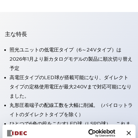
主な特長
照光ユニットの低電圧タイプ（6～24Vタイプ）は
2026年1月より新カタログモデルの製品に順次切り替え
予定
高電圧タイプのLED球が搭載可能になり、ダイレクト
タイプの定格使用電圧が最大240Vまで対応可能になり
ました。
丸形圧着端子の配線工数を大幅に削減。（パイロットラ
イトのダイレクトタイプを除く）
ひとつで6色の役をこなすLED球（LSRD球）。これま
で色ごとに分かれていたLED球を、1色のLED球で各色