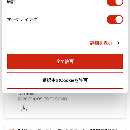
統計
取付設置仕様
マーケティング
ドキュメントとファイル
詳細を表示
全て許可
カタログ
CAD
規格・認証
技術文書
選択中のCookieを許可
TWシリーズ コントロールユニット（2025年6月版）
（日本語）
2026/04/09
.PDF
2.50MB