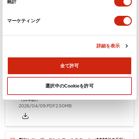
統計
取付設置仕様
マーケティング
ドキュメントとファイル
詳細を表示
全て許可
カタログ
CAD
規格・認証
技術文書
選択中のCookieを許可
TWシリーズ コントロールユニット（2025年6月版）
（日本語）
2026/04/09
.PDF
2.50MB