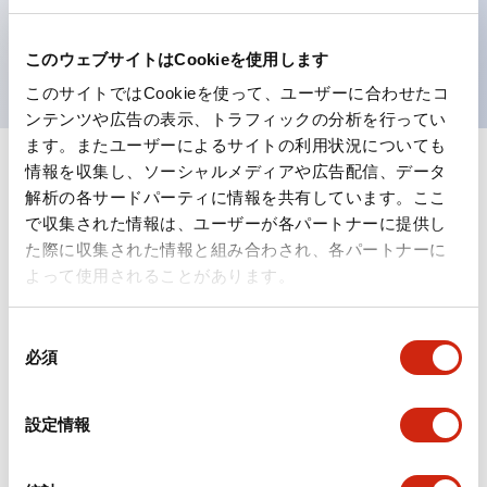
を表現できるようにしました。
UL、CSA、TÜV、CCC認証品。
このウェブサイトはCookieを使用します
このサイトではCookieを使って、ユーザーに合わせたコ
ンテンツや広告の表示、トラフィックの分析を行ってい
ます。またユーザーによるサイトの利用状況についても
情報を収集し、ソーシャルメディアや広告配信、データ
+
仕様
すべて展開
解析の各サードパーティに情報を共有しています。ここ
で収集された情報は、ユーザーが各パートナーに提供し
形状仕様
た際に収集された情報と組み合わされ、各パートナーに
よって使用されることがあります。
電気的仕様(照光部定格)
同
環境仕様
必須
意
の
機能仕様
選
設定情報
択
機械的仕様