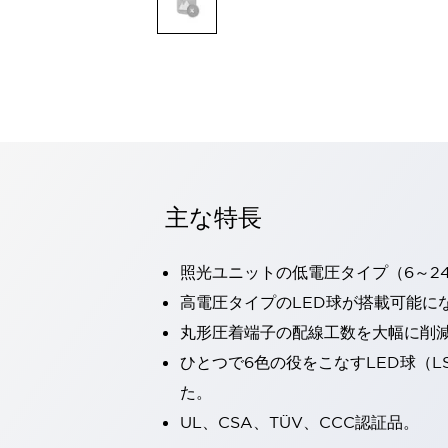
一覧を表示する
モビリティソリューション
セーフティホイールドライブ（SWD）
アシストホイールドライブ（AWD）
一覧を表示する
業界別
AGV/AMR
タブレットに安全機能を追加
安全対策の死角をなくし人身事故を防ぐ
主な特長
人とAGVとの突発的な接触への対策
無人搬送車の低床化と安全性を両立
照光ユニットの低電圧タイプ（6～2
この表示器がAGVに向く理由
移動式ロボットの安全対策
一覧を表示する
高電圧タイプのLED球が搭載可能に
自動車
丸形圧着端子の配線工数を大幅に削
ロボットに潜むリスクを徹底検証
安全柵内の人的被害を削減
ひとつで6色の役をこなすLED球（L
大型表示灯の統一で工数削減
小型装置の安全対策
た。
水素ステーションに信頼のおける防爆対策を
E-モビリティの時代にむけて
UL、CSA、TÜV、CCC認証品。
リチウムイオン電池製造における金属（主に銅）混入対策