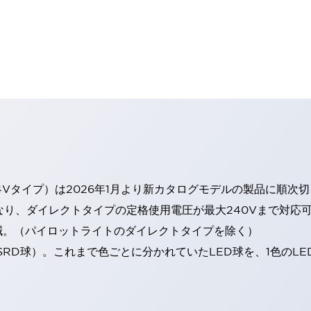
4Vタイプ）は2026年1月より新カタログモデルの製品に順次
なり、ダイレクトタイプの定格使用電圧が最大240Vまで対応
減。（パイロットライトのダイレクトタイプを除く）
SRD球）。これまで色ごとに分かれていたLED球を、1色のL