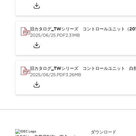
本質的な対策で爆発事故のリスクを抑える
半導体製造装置の設計自由度を高める方法
ダウンタイムを長引かせるスイッチ交換を瞬時に
安全規格への対応
旧カタログ_TWシリーズ コントロールユニット（201
危険性の低い機械にカテゴリ2安全リレーモジュールの選択を
2025/06/25
.PDF
2.31MB
光電センサでは実現できなかった工数を削減する手段とは？
一覧を表示する
業界別
一覧を表示する
ソリューション
安全、そしてその先へ
旧カタログ_TWシリーズ コントロールユニット 白熱
IDECの安全コンセプト
2025/06/25
.PDF
3.26MB
IDECの協調安全/Safety2.0
安全に関する法令・規格
基礎からわかる安全機器講座
安全セミナー/安全コンサルティング
SISTEMAとは
一覧を表示する
IIoT対応デバイス
RFID認証
制御パネルレス
AGV/AMRの開発&導入促進
ダウンロード