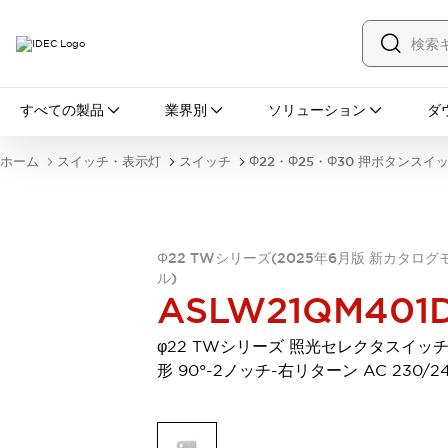
すべての製品
すべての製品
業界別
ソリューション
ダ
スイッチ・表示灯
スイッチ
表示灯・ブザー
ホーム
スイッチ・表示灯
スイッチ
Φ22・Φ25・Φ30 押ボタンスイ
一覧を表示する
安全・防爆機器
安全機器
防爆機器
一覧を表示する
インダストリアルコンポーネンツ
Φ22 TWシリーズ(2025年6月版 新カタログ
リレー・タイマ
端子台
電源機器
ル)
サーキットプロテクタ
LED照明
ASLW21QM401
一覧を表示する
オートメーション
φ22 TWシリーズ 照光セレクタスイッチ
PLC
プログラマブル表示器
形 90°-2ノッチ-右リターン AC 230/2
産業用イーサネット
一覧を表示する
センシング
センサ
自動認識
イオナイザ