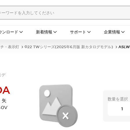
ウンロード
新着情報
サポート
企業情報
ッチ・表示灯
Φ22 TWシリーズ(2025年6月版 新カタログモデル)
ASLW
モデ
DA
数量を選択
 矢
40V