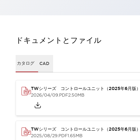
一覧を表示する
工作機械
タッチパネルを市販タブレットに置き換えてコストダウン
小型の5,000Ｎの堅牢性に優れた安全スイッチで耐久性アップ
装置のコンパクト化につながる回路設計
ドキュメントとファイル
工作機械のコスト削減のコツ
工作機械に小型化の可能性を見出す
デザイン視点で工作機械の付加価値をアップ
カタログ
CAD
このLED照明が工作機械のワークに向く理由
機器の故障につながる「瞬停」を防ぐ
フラット照明で綺麗な加工面を確認
イネーブル装置で安全性を強化
一覧を表示する
TWシリーズ コントロールユニット（2025年6月版
2026/04/09
.PDF
2.50MB
ロボット
ティーチングペンダントを市販タブレットに置き換えるには
人とロボットの協働作業を一層安全で効率的に
協働ロボットのポテンシャルを発揮する安全対策
一覧を表示する
TWシリーズ コントロールユニット（2025年6月版
半導体
2025/08/29
.PDF
1.65MB