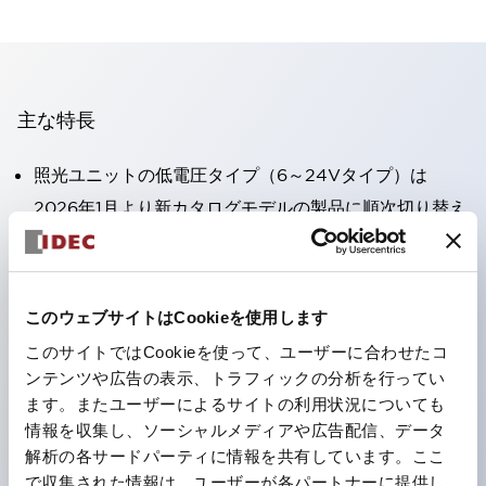
主な特長
照光ユニットの低電圧タイプ（6～24Vタイプ）は
2026年1月より新カタログモデルの製品に順次切り替え
予定
高電圧タイプのLED球が搭載可能になり、ダイレクト
タイプの定格使用電圧が最大240Vまで対応可能になり
このウェブサイトはCookieを使用します
ました。
このサイトではCookieを使って、ユーザーに合わせたコ
丸形圧着端子の配線工数を大幅に削減。（パイロットラ
ンテンツや広告の表示、トラフィックの分析を行ってい
イトのダイレクトタイプを除く）
ます。またユーザーによるサイトの利用状況についても
情報を収集し、ソーシャルメディアや広告配信、データ
ひとつで6色の役をこなすLED球（LSRD球）。これま
解析の各サードパーティに情報を共有しています。ここ
で色ごとに分かれていたLED球を、1色のLED球で各色
で収集された情報は、ユーザーが各パートナーに提供し