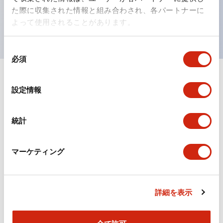
を表現できるようにしました。
た際に収集された情報と組み合わされ、各パートナーに
UL、CSA、TÜV、CCC認証品。
よって使用されることがあります。
同
必須
意
の
選
ドキュメントとファイル
設定情報
択
統計
カタログ
CAD
規格・認証
マーケティング
TWシリーズ コントロールユニット（2025年6月版）
（日本語）
2026/04/09
.PDF
2.50MB
詳細を表示