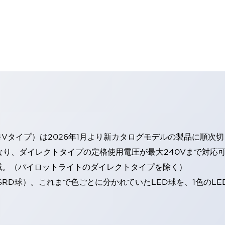
4Vタイプ）は2026年1月より新カタログモデルの製品に順次
なり、ダイレクトタイプの定格使用電圧が最大240Vまで対応
減。（パイロットライトのダイレクトタイプを除く）
SRD球）。これまで色ごとに分かれていたLED球を、1色のL