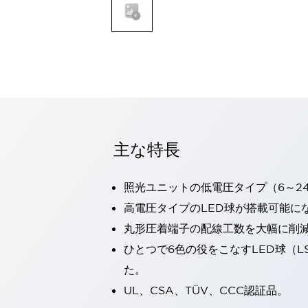
一覧を表示する
モビリティソリューション
セーフティホイールドライブ（SWD）
アシストホイールドライブ（AWD）
一覧を表示する
業界別
AGV/AMR
タブレットに安全機能を追加
安全対策の死角をなくし人身事故を防ぐ
主な特長
人とAGVとの突発的な接触への対策
無人搬送車の低床化と安全性を両立
照光ユニットの低電圧タイプ（6～2
この表示器がAGVに向く理由
移動式ロボットの安全対策
一覧を表示する
高電圧タイプのLED球が搭載可能に
自動車
丸形圧着端子の配線工数を大幅に削
ロボットに潜むリスクを徹底検証
安全柵内の人的被害を削減
ひとつで6色の役をこなすLED球（L
大型表示灯の統一で工数削減
小型装置の安全対策
た。
水素ステーションに信頼のおける防爆対策を
E-モビリティの時代にむけて
UL、CSA、TÜV、CCC認証品。
リチウムイオン電池製造における金属（主に銅）混入対策