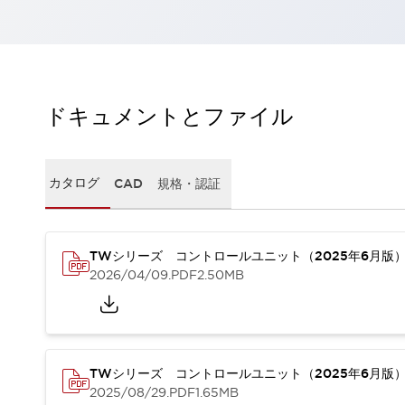
一覧を表示する
工作機械
タッチパネルを市販タブレットに置き換えてコストダウン
小型の5,000Ｎの堅牢性に優れた安全スイッチで耐久性アップ
装置のコンパクト化につながる回路設計
ドキュメントとファイル
工作機械のコスト削減のコツ
工作機械に小型化の可能性を見出す
デザイン視点で工作機械の付加価値をアップ
カタログ
CAD
規格・認証
このLED照明が工作機械のワークに向く理由
機器の故障につながる「瞬停」を防ぐ
フラット照明で綺麗な加工面を確認
イネーブル装置で安全性を強化
一覧を表示する
TWシリーズ コントロールユニット（2025年6月版
2026/04/09
.PDF
2.50MB
ロボット
ティーチングペンダントを市販タブレットに置き換えるには
人とロボットの協働作業を一層安全で効率的に
協働ロボットのポテンシャルを発揮する安全対策
一覧を表示する
TWシリーズ コントロールユニット（2025年6月版
半導体
2025/08/29
.PDF
1.65MB