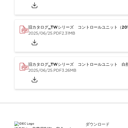
本質的な対策で爆発事故のリスクを抑える
半導体製造装置の設計自由度を高める方法
ダウンタイムを長引かせるスイッチ交換を瞬時に
安全規格への対応
旧カタログ_TWシリーズ コントロールユニット（201
危険性の低い機械にカテゴリ2安全リレーモジュールの選択を
2025/06/25
.PDF
2.31MB
光電センサでは実現できなかった工数を削減する手段とは？
一覧を表示する
業界別
一覧を表示する
ソリューション
安全、そしてその先へ
旧カタログ_TWシリーズ コントロールユニット 白熱
IDECの安全コンセプト
2025/06/25
.PDF
3.26MB
IDECの協調安全/Safety2.0
安全に関する法令・規格
基礎からわかる安全機器講座
安全セミナー/安全コンサルティング
SISTEMAとは
一覧を表示する
IIoT対応デバイス
RFID認証
制御パネルレス
AGV/AMRの開発&導入促進
ダウンロード