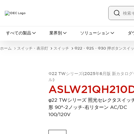
すべての製品
すべての製品
業界別
ソリューション
ダ
スイッチ・表示灯
スイッチ
表示灯・ブザー
ホーム
スイッチ・表示灯
スイッチ
Φ22・Φ25・Φ30 押ボタンスイ
一覧を表示する
安全・防爆機器
安全機器
防爆機器
一覧を表示する
インダストリアルコンポーネンツ
Φ22 TWシリーズ(2025年6月版 新カタロ
ル)
リレー・タイマ
端子台
電源機器
ASLW21QH210
サーキットプロテクタ
LED照明
一覧を表示する
φ22 TWシリーズ 照光セレクタスイッチ
オートメーション
形 90°-2ノッチ-右リターン AC/DC
PLC
プログラマブル表示器
100/120V
産業用イーサネット
一覧を表示する
センシング
センサ
自動認識
イオナイザ