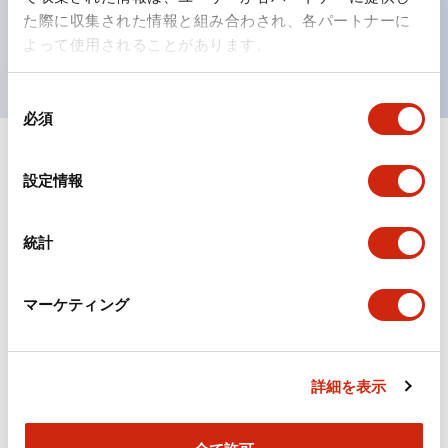
を表現できるようにしました。
た際に収集された情報と組み合わされ、各パートナーに
UL、CSA、TÜV、CCC認証品。
よって使用されることがあります。
同
必須
意
の
選
ドキュメントとファイル
設定情報
択
統計
カタログ
CAD
マーケティング
TWシリーズ コントロールユニット（2025年6月版）
（日本語）
2026/04/09
.PDF
2.50MB
詳細を表示