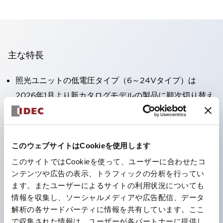
主な特長
照光ユニットの低電圧タイプ（6～24Vタイプ）は
2026年1月より新カタログモデルの製品に順次切り替え
予定
高電圧タイプのLED球が搭載可能になり、ダイレクト
タイプの定格使用電圧が最大240Vまで対応可能になり
このウェブサイトはCookieを使用します
ました。
このサイトではCookieを使って、ユーザーに合わせたコ
丸形圧着端子の配線工数を大幅に削減。（パイロットラ
ンテンツや広告の表示、トラフィックの分析を行ってい
イトのダイレクトタイプを除く）
ます。またユーザーによるサイトの利用状況についても
情報を収集し、ソーシャルメディアや広告配信、データ
ひとつで6色の役をこなすLED球（LSRD球）。これま
解析の各サードパーティに情報を共有しています。ここ
で色ごとに分かれていたLED球を、1色のLED球で各色
で収集された情報は、ユーザーが各パートナーに提供し