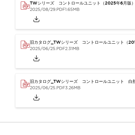
重量物搬送アシスト
TWシリーズ コントロールユニット（2025年6月版
2025/08/29
.PDF
1.65MB
COLLABORATIVE ROBOTS
SWD搭載 AMR開発キット
防爆ソリューション
「防爆受注製品」のご提案
防爆技術への取り組み
旧カタログ_TWシリーズ コントロールユニット（201
防爆関連の法律・政令・省令
2025/06/25
.PDF
2.31MB
防爆安全セミナー
アプリケーション・事例
防爆技術
一覧を表示する
プリント基板製品ソリューション
旧カタログ_TWシリーズ コントロールユニット 白熱
商品箱詰め装置
2025/06/25
.PDF
3.26MB
人と機械の接点を清潔に
一覧を表示する
ダウンロード
デジタルカタログ
RoHS指令への取り組み
規格認証製品
ソフトウェアダウンロード
Automation Organizer