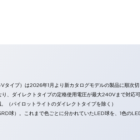
4Vタイプ）は2026年1月より新カタログモデルの製品に順次
なり、ダイレクトタイプの定格使用電圧が最大240Vまで対応
減。（パイロットライトのダイレクトタイプを除く）
SRD球）。これまで色ごとに分かれていたLED球を、1色のL