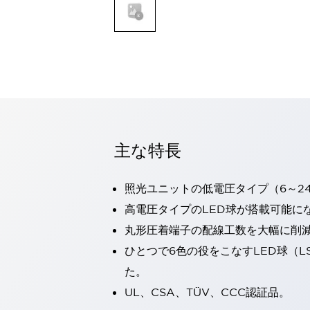
一覧を表示する
モビリティソリューション
セーフティホイールドライブ（SWD）
アシストホイールドライブ（AWD）
一覧を表示する
業界別
AGV/AMR
タブレットに安全機能を追加
安全対策の死角をなくし人身事故を防ぐ
主な特長
人とAGVとの突発的な接触への対策
無人搬送車の低床化と安全性を両立
照光ユニットの低電圧タイプ（6～2
この表示器がAGVに向く理由
移動式ロボットの安全対策
一覧を表示する
高電圧タイプのLED球が搭載可能に
自動車
丸形圧着端子の配線工数を大幅に削
ロボットに潜むリスクを徹底検証
安全柵内の人的被害を削減
ひとつで6色の役をこなすLED球（L
大型表示灯の統一で工数削減
小型装置の安全対策
た。
水素ステーションに信頼のおける防爆対策を
E-モビリティの時代にむけて
UL、CSA、TÜV、CCC認証品。
リチウムイオン電池製造における金属（主に銅）混入対策