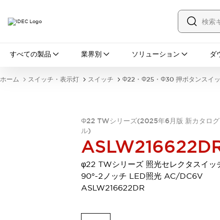
すべての製品
すべての製品
業界別
ソリューション
ダ
スイッチ・表示灯
スイッチ
表示灯・ブザー
ホーム
スイッチ・表示灯
スイッチ
Φ22・Φ25・Φ30 押ボタンスイ
一覧を表示する
安全・防爆機器
安全機器
防爆機器
一覧を表示する
インダストリアルコンポーネンツ
Φ22 TWシリーズ(2025年6月版 新カタロ
ル)
リレー・タイマ
端子台
電源機器
ASLW216622D
サーキットプロテクタ
LED照明
一覧を表示する
φ22 TWシリーズ 照光セレクタスイッ
オートメーション
90°-2ノッチ LED照光 AC/DC6V
PLC
プログラマブル表示器
ASLW216622DR
産業用イーサネット
一覧を表示する
センシング
センサ
自動認識
イオナイザ