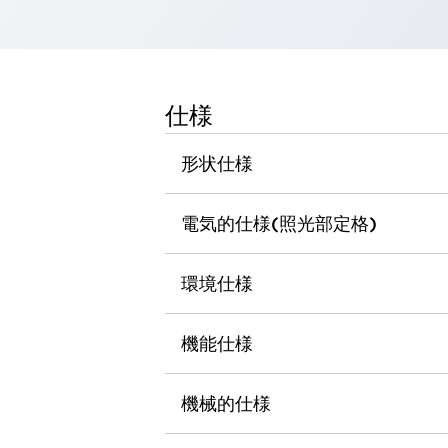
一覧を表示する
工作機械
タッチパネルを市販タブレットに置き換えてコストダウン
小型の5,000Ｎの堅牢性に優れた安全スイッチで耐久性アップ
仕様
装置のコンパクト化につながる回路設計
工作機械のコスト削減のコツ
形状仕様
工作機械に小型化の可能性を見出す
デザイン視点で工作機械の付加価値をアップ
このLED照明が工作機械のワークに向く理由
電気的仕様(照光部定格)
機器の故障につながる「瞬停」を防ぐ
フラット照明で綺麗な加工面を確認
環境仕様
イネーブル装置で安全性を強化
一覧を表示する
ロボット
ティーチングペンダントを市販タブレットに置き換えるには
機能仕様
人とロボットの協働作業を一層安全で効率的に
協働ロボットのポテンシャルを発揮する安全対策
機械的仕様
一覧を表示する
半導体