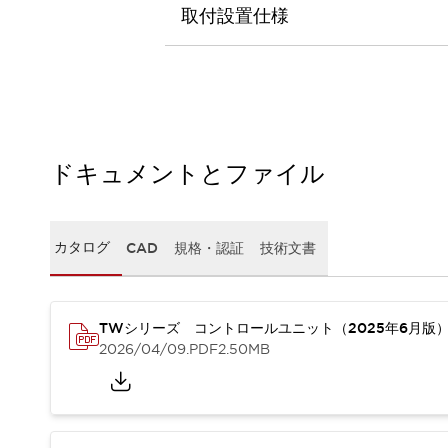
本質的な対策で爆発事故のリスクを抑える
取付設置仕様
半導体製造装置の設計自由度を高める方法
ダウンタイムを長引かせるスイッチ交換を瞬時に
安全規格への対応
危険性の低い機械にカテゴリ2安全リレーモジュールの選択を
光電センサでは実現できなかった工数を削減する手段とは？
一覧を表示する
ドキュメントとファイル
業界別
一覧を表示する
ソリューション
安全、そしてその先へ
IDECの安全コンセプト
カタログ
CAD
規格・認証
技術文書
IDECの協調安全/Safety2.0
安全に関する法令・規格
基礎からわかる安全機器講座
TWシリーズ コントロールユニット（2025年6月版
安全セミナー/安全コンサルティング
2026/04/09
.PDF
2.50MB
SISTEMAとは
一覧を表示する
IIoT対応デバイス
RFID認証
制御パネルレス
AGV/AMRの開発&導入促進