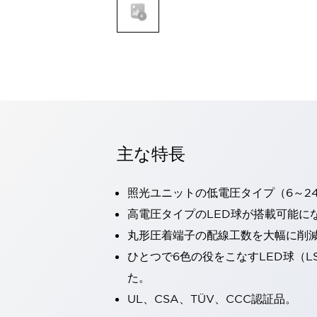
一覧を表示する
モビリティソリューション
セーフティホイールドライブ（SWD）
アシストホイールドライブ（AWD）
一覧を表示する
業界別
AGV/AMR
タブレットに安全機能を追加
安全対策の死角をなくし人身事故を防ぐ
主な特長
人とAGVとの突発的な接触への対策
無人搬送車の低床化と安全性を両立
照光ユニットの低電圧タイプ（6～2
この表示器がAGVに向く理由
移動式ロボットの安全対策
一覧を表示する
高電圧タイプのLED球が搭載可能に
自動車
丸形圧着端子の配線工数を大幅に削
ロボットに潜むリスクを徹底検証
安全柵内の人的被害を削減
ひとつで6色の役をこなすLED球（L
大型表示灯の統一で工数削減
小型装置の安全対策
た。
水素ステーションに信頼のおける防爆対策を
E-モビリティの時代にむけて
UL、CSA、TÜV、CCC認証品。
リチウムイオン電池製造における金属（主に銅）混入対策