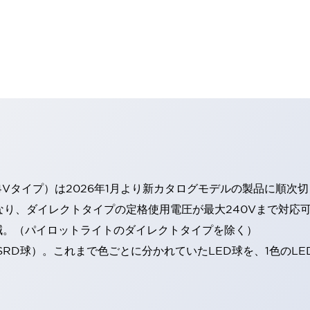
4Vタイプ）は2026年1月より新カタログモデルの製品に順次
なり、ダイレクトタイプの定格使用電圧が最大240Vまで対応
減。（パイロットライトのダイレクトタイプを除く）
SRD球）。これまで色ごとに分かれていたLED球を、1色のL