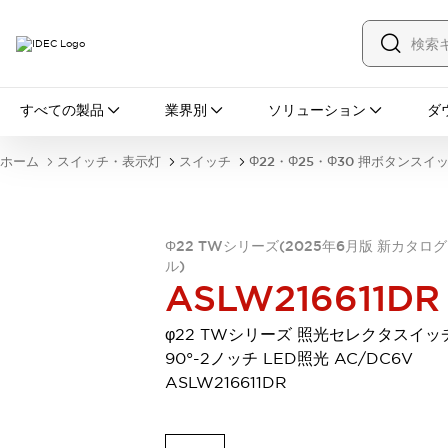
すべての製品
すべての製品
業界別
ソリューション
ダ
スイッチ・表示灯
スイッチ
表示灯・ブザー
ホーム
スイッチ・表示灯
スイッチ
Φ22・Φ25・Φ30 押ボタンスイ
一覧を表示する
安全・防爆機器
安全機器
防爆機器
一覧を表示する
インダストリアルコンポーネンツ
Φ22 TWシリーズ(2025年6月版 新カタロ
ル)
リレー・タイマ
端子台
電源機器
ASLW216611DR
サーキットプロテクタ
LED照明
一覧を表示する
φ22 TWシリーズ 照光セレクタスイッ
オートメーション
90°-2ノッチ LED照光 AC/DC6V
PLC
プログラマブル表示器
ASLW216611DR
産業用イーサネット
一覧を表示する
センシング
センサ
自動認識
イオナイザ