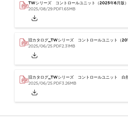
重量物搬送アシスト
TWシリーズ コントロールユニット（2025年6月版
2025/08/29
.PDF
1.65MB
COLLABORATIVE ROBOTS
SWD搭載 AMR開発キット
防爆ソリューション
「防爆受注製品」のご提案
防爆技術への取り組み
旧カタログ_TWシリーズ コントロールユニット（201
防爆関連の法律・政令・省令
2025/06/25
.PDF
2.31MB
防爆安全セミナー
アプリケーション・事例
防爆技術
一覧を表示する
プリント基板製品ソリューション
旧カタログ_TWシリーズ コントロールユニット 白熱
商品箱詰め装置
2025/06/25
.PDF
3.26MB
人と機械の接点を清潔に
一覧を表示する
ダウンロード
デジタルカタログ
RoHS指令への取り組み
規格認証製品
ソフトウェアダウンロード
Automation Organizer