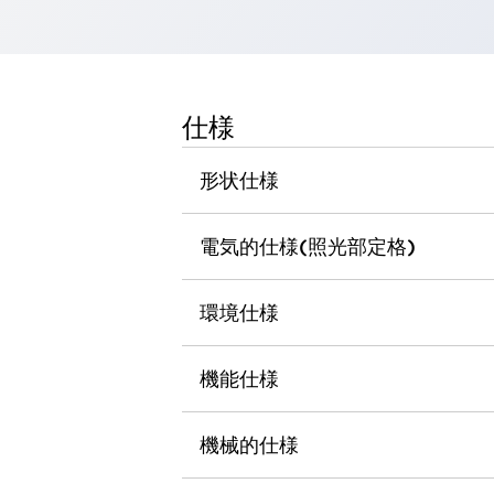
一覧を表示する
工作機械
タッチパネルを市販タブレットに置き換えてコストダウン
小型の5,000Ｎの堅牢性に優れた安全スイッチで耐久性アップ
仕様
装置のコンパクト化につながる回路設計
工作機械のコスト削減のコツ
形状仕様
工作機械に小型化の可能性を見出す
デザイン視点で工作機械の付加価値をアップ
このLED照明が工作機械のワークに向く理由
電気的仕様(照光部定格)
機器の故障につながる「瞬停」を防ぐ
フラット照明で綺麗な加工面を確認
環境仕様
イネーブル装置で安全性を強化
一覧を表示する
ロボット
ティーチングペンダントを市販タブレットに置き換えるには
機能仕様
人とロボットの協働作業を一層安全で効率的に
協働ロボットのポテンシャルを発揮する安全対策
機械的仕様
一覧を表示する
半導体