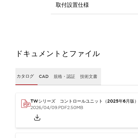
本質的な対策で爆発事故のリスクを抑える
取付設置仕様
半導体製造装置の設計自由度を高める方法
ダウンタイムを長引かせるスイッチ交換を瞬時に
安全規格への対応
危険性の低い機械にカテゴリ2安全リレーモジュールの選択を
光電センサでは実現できなかった工数を削減する手段とは？
一覧を表示する
ドキュメントとファイル
業界別
一覧を表示する
ソリューション
安全、そしてその先へ
IDECの安全コンセプト
カタログ
CAD
規格・認証
技術文書
IDECの協調安全/Safety2.0
安全に関する法令・規格
基礎からわかる安全機器講座
TWシリーズ コントロールユニット（2025年6月版
安全セミナー/安全コンサルティング
2026/04/09
.PDF
2.50MB
SISTEMAとは
一覧を表示する
IIoT対応デバイス
RFID認証
制御パネルレス
AGV/AMRの開発&導入促進