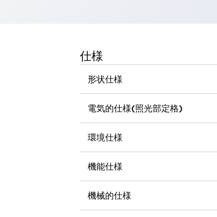
一覧を表示する
工作機械
タッチパネルを市販タブレットに置き換えてコストダウン
小型の5,000Ｎの堅牢性に優れた安全スイッチで耐久性アップ
仕様
装置のコンパクト化につながる回路設計
工作機械のコスト削減のコツ
形状仕様
工作機械に小型化の可能性を見出す
デザイン視点で工作機械の付加価値をアップ
このLED照明が工作機械のワークに向く理由
電気的仕様(照光部定格)
機器の故障につながる「瞬停」を防ぐ
フラット照明で綺麗な加工面を確認
環境仕様
イネーブル装置で安全性を強化
一覧を表示する
ロボット
ティーチングペンダントを市販タブレットに置き換えるには
機能仕様
人とロボットの協働作業を一層安全で効率的に
協働ロボットのポテンシャルを発揮する安全対策
機械的仕様
一覧を表示する
半導体