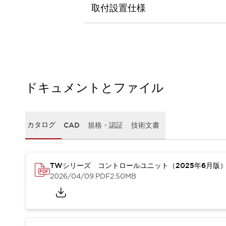
本質的な対策で爆発事故のリスクを抑える
取付設置仕様
半導体製造装置の設計自由度を高める方法
ダウンタイムを長引かせるスイッチ交換を瞬時に
安全規格への対応
危険性の低い機械にカテゴリ2安全リレーモジュールの選択を
光電センサでは実現できなかった工数を削減する手段とは？
一覧を表示する
ドキュメントとファイル
業界別
一覧を表示する
ソリューション
安全、そしてその先へ
IDECの安全コンセプト
カタログ
CAD
規格・認証
技術文書
IDECの協調安全/Safety2.0
安全に関する法令・規格
基礎からわかる安全機器講座
TWシリーズ コントロールユニット（2025年6月版
安全セミナー/安全コンサルティング
2026/04/09
.PDF
2.50MB
SISTEMAとは
一覧を表示する
IIoT対応デバイス
RFID認証
制御パネルレス
AGV/AMRの開発&導入促進