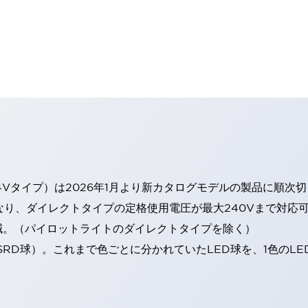
4Vタイプ）は2026年1月より新カタログモデルの製品に順次
なり、ダイレクトタイプの定格使用電圧が最大240Vまで対応
減。（パイロットライトのダイレクトタイプを除く）
SRD球）。これまで色ごとに分かれていたLED球を、1色のL