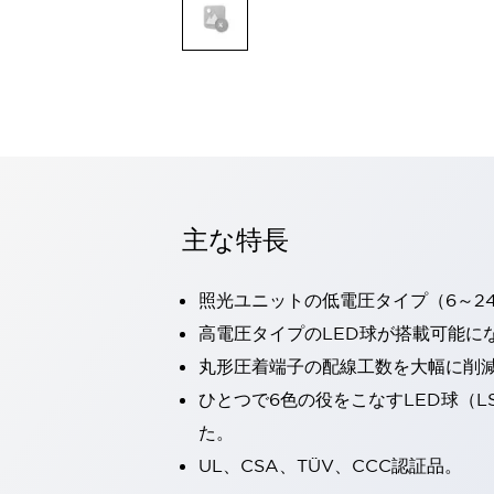
一覧を表示する
モビリティソリューション
セーフティホイールドライブ（SWD）
アシストホイールドライブ（AWD）
一覧を表示する
業界別
AGV/AMR
タブレットに安全機能を追加
安全対策の死角をなくし人身事故を防ぐ
主な特長
人とAGVとの突発的な接触への対策
無人搬送車の低床化と安全性を両立
照光ユニットの低電圧タイプ（6～2
この表示器がAGVに向く理由
移動式ロボットの安全対策
一覧を表示する
高電圧タイプのLED球が搭載可能に
自動車
丸形圧着端子の配線工数を大幅に削
ロボットに潜むリスクを徹底検証
安全柵内の人的被害を削減
ひとつで6色の役をこなすLED球（L
大型表示灯の統一で工数削減
小型装置の安全対策
た。
水素ステーションに信頼のおける防爆対策を
E-モビリティの時代にむけて
UL、CSA、TÜV、CCC認証品。
リチウムイオン電池製造における金属（主に銅）混入対策