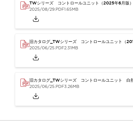
重量物搬送アシスト
TWシリーズ コントロールユニット（2025年6月版
2025/08/29
.PDF
1.65MB
COLLABORATIVE ROBOTS
SWD搭載 AMR開発キット
防爆ソリューション
「防爆受注製品」のご提案
防爆技術への取り組み
旧カタログ_TWシリーズ コントロールユニット（201
防爆関連の法律・政令・省令
2025/06/25
.PDF
2.31MB
防爆安全セミナー
アプリケーション・事例
防爆技術
一覧を表示する
プリント基板製品ソリューション
旧カタログ_TWシリーズ コントロールユニット 白熱
商品箱詰め装置
2025/06/25
.PDF
3.26MB
人と機械の接点を清潔に
一覧を表示する
ダウンロード
デジタルカタログ
RoHS指令への取り組み
規格認証製品
ソフトウェアダウンロード
Automation Organizer