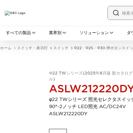
すべての製品
すべての製品
業界別
ソリューション
ダ
スイッチ・表示灯
スイッチ
表示灯・ブザー
ホーム
スイッチ・表示灯
スイッチ
Φ22・Φ25・Φ30 押ボタンスイ
一覧を表示する
安全・防爆機器
安全機器
防爆機器
一覧を表示する
インダストリアルコンポーネンツ
Φ22 TWシリーズ(2025年6月版 新カタロ
ル)
リレー・タイマ
端子台
電源機器
ASLW212220D
サーキットプロテクタ
LED照明
一覧を表示する
φ22 TWシリーズ 照光セレクタスイッ
オートメーション
90°-2ノッチ LED照光 AC/DC24V
PLC
プログラマブル表示器
ASLW212220DY
産業用イーサネット
一覧を表示する
センシング
センサ
自動認識
イオナイザ