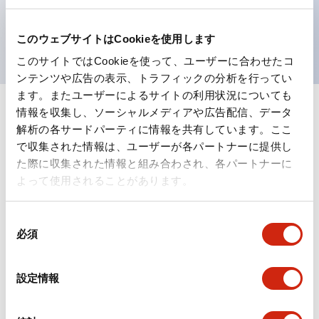
を表現できるようにしました。
UL、CSA、TÜV、CCC認証品。
このウェブサイトはCookieを使用します
このサイトではCookieを使って、ユーザーに合わせたコ
ンテンツや広告の表示、トラフィックの分析を行ってい
ます。またユーザーによるサイトの利用状況についても
情報を収集し、ソーシャルメディアや広告配信、データ
+
仕様
すべて展開
解析の各サードパーティに情報を共有しています。ここ
で収集された情報は、ユーザーが各パートナーに提供し
形状仕様
た際に収集された情報と組み合わされ、各パートナーに
よって使用されることがあります。
電気的仕様(照光部定格)
同
環境仕様
必須
意
の
機能仕様
選
設定情報
択
機械的仕様