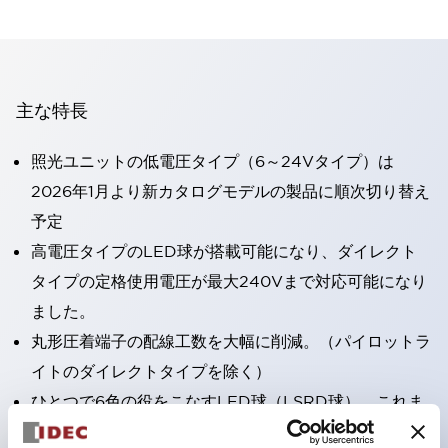
主な特長
照光ユニットの低電圧タイプ（6～24Vタイプ）は
2026年1月より新カタログモデルの製品に順次切り替え
予定
高電圧タイプのLED球が搭載可能になり、ダイレクト
タイプの定格使用電圧が最大240Vまで対応可能になり
ました。
丸形圧着端子の配線工数を大幅に削減。（パイロットラ
イトのダイレクトタイプを除く）
ひとつで6色の役をこなすLED球（LSRD球）。これま
で色ごとに分かれていたLED球を、1色のLED球で各色