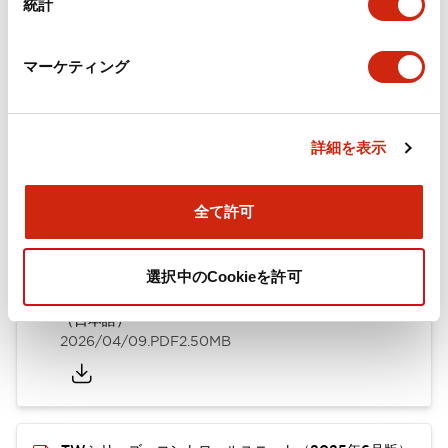
統計
取付設置仕様
マーケティング
ドキュメントとファイル
詳細を表示
全て許可
カタログ
CAD
規格・認証
技術文書
選択中のCookieを許可
TWシリーズ コントロールユニット（2025年6月版）
（日本語）
2026/04/09
.PDF
2.50MB