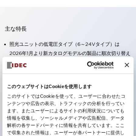
主な特長
照光ユニットの低電圧タイプ（6～24Vタイプ）は
2026年1月より新カタログモデルの製品に順次切り替え
予定
高電圧タイプのLED球が搭載可能になり、ダイレクト
タイプの定格使用電圧が最大240Vまで対応可能になり
このウェブサイトはCookieを使用します
ました。
このサイトではCookieを使って、ユーザーに合わせたコ
丸形圧着端子の配線工数を大幅に削減。（パイロットラ
ンテンツや広告の表示、トラフィックの分析を行ってい
イトのダイレクトタイプを除く）
ます。またユーザーによるサイトの利用状況についても
ひとつで6色の役をこなすLED球（LSRD球）。これま
情報を収集し、ソーシャルメディアや広告配信、データ
解析の各サードパーティに情報を共有しています。ここ
で色ごとに分かれていたLED球を、1色のLED球で各色
で収集された情報は、ユーザーが各パートナーに提供し
を表現できるようにしました。