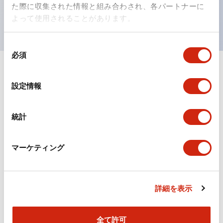
た際に収集された情報と組み合わされ、各パートナーに
UL、CSA、TÜV、CCC認証品。
よって使用されることがあります。
同
必須
意
の
ドキュメントとファイル
選
設定情報
択
カタログ
CAD
規格・認証
統計
マーケティング
TWシリーズ コントロールユニット（2025年6月版）
（日本語）
2026/04/09
.PDF
2.50MB
詳細を表示
全て許可