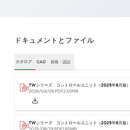
一覧を表示する
工作機械
タッチパネルを市販タブレットに置き換えてコストダウン
小型の5,000Ｎの堅牢性に優れた安全スイッチで耐久性アップ
装置のコンパクト化につながる回路設計
ドキュメントとファイル
工作機械のコスト削減のコツ
工作機械に小型化の可能性を見出す
デザイン視点で工作機械の付加価値をアップ
このLED照明が工作機械のワークに向く理由
カタログ
CAD
規格・認証
機器の故障につながる「瞬停」を防ぐ
フラット照明で綺麗な加工面を確認
イネーブル装置で安全性を強化
一覧を表示する
TWシリーズ コントロールユニット（2025年6月版
ロボット
2026/04/09
.PDF
2.50MB
ティーチングペンダントを市販タブレットに置き換えるには
人とロボットの協働作業を一層安全で効率的に
協働ロボットのポテンシャルを発揮する安全対策
一覧を表示する
TWシリーズ コントロールユニット（2025年6月版
半導体
2025/08/29
.PDF
1.65MB