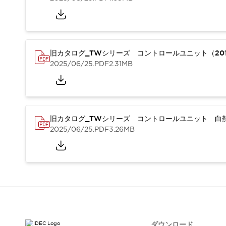
本質的な対策で爆発事故のリスクを抑える
半導体製造装置の設計自由度を高める方法
ダウンタイムを長引かせるスイッチ交換を瞬時に
安全規格への対応
危険性の低い機械にカテゴリ2安全リレーモジュールの選択を
旧カタログ_TWシリーズ コントロールユニット（201
光電センサでは実現できなかった工数を削減する手段とは？
2025/06/25
.PDF
2.31MB
一覧を表示する
業界別
一覧を表示する
ソリューション
安全、そしてその先へ
旧カタログ_TWシリーズ コントロールユニット 白熱
IDECの安全コンセプト
2025/06/25
.PDF
3.26MB
IDECの協調安全/Safety2.0
安全に関する法令・規格
基礎からわかる安全機器講座
安全セミナー/安全コンサルティング
SISTEMAとは
一覧を表示する
IIoT対応デバイス
RFID認証
制御パネルレス
AGV/AMRの開発&導入促進
ダウンロード