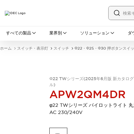
すべての製品
すべての製品
業界別
ソリューション
ダ
スイッチ・表示灯
スイッチ
表示灯・ブザー
ホーム
スイッチ・表示灯
スイッチ
Φ22・Φ25・Φ30 押ボタンスイ
一覧を表示する
安全・防爆機器
安全機器
防爆機器
一覧を表示する
インダストリアルコンポーネンツ
Φ22 TWシリーズ(2025年6月版 新カタロ
リレー・タイマ
端子台
電源機器
ル)
サーキットプロテクタ
LED照明
APW2QM4DR
一覧を表示する
オートメーション
φ22 TWシリーズ パイロットライト 丸
PLC
プログラマブル表示器
AC 230/240V
産業用イーサネット
一覧を表示する
センシング
センサ
自動認識
イオナイザ