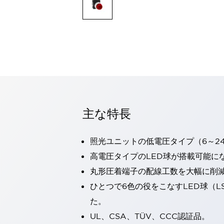
一覧を表示する
モビリティソリューション
セーフティホイールドライブ（SWD）
アシストホイールドライブ（AWD）
一覧を表示する
業界別
AGV/AMR
タブレットに安全機能を追加
安全対策の死角をなくし人身事故を防ぐ
主な特長
人とAGVとの突発的な接触への対策
無人搬送車の低床化と安全性を両立
この表示器がAGVに向く理由
移動式ロボットの安全対策
照光ユニットの低電圧タイプ（6～2
一覧を表示する
高電圧タイプのLED球が搭載可能に
自動車
丸形圧着端子の配線工数を大幅に削
ロボットに潜むリスクを徹底検証
安全柵内の人的被害を削減
大型表示灯の統一で工数削減
小型装置の安全対策
ひとつで6色の役をこなすLED球（L
水素ステーションに信頼のおける防爆対策を
た。
E-モビリティの時代にむけて
UL、CSA、TÜV、CCC認証品。
リチウムイオン電池製造における金属（主に銅）混入対策