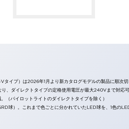
4Vタイプ）は2026年1月より新カタログモデルの製品に順次
なり、ダイレクトタイプの定格使用電圧が最大240Vまで対応
減。（パイロットライトのダイレクトタイプを除く）
SRD球）。これまで色ごとに分かれていたLED球を、1色のL