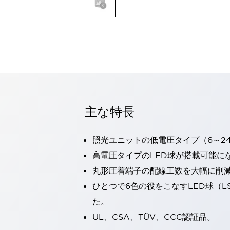
一覧を表示する
モビリティソリューション
セーフティホイールドライブ（SWD）
アシストホイールドライブ（AWD）
一覧を表示する
業界別
AGV/AMR
タブレットに安全機能を追加
安全対策の死角をなくし人身事故を防ぐ
主な特長
人とAGVとの突発的な接触への対策
無人搬送車の低床化と安全性を両立
照光ユニットの低電圧タイプ（6～2
この表示器がAGVに向く理由
移動式ロボットの安全対策
一覧を表示する
高電圧タイプのLED球が搭載可能に
自動車
丸形圧着端子の配線工数を大幅に削
ロボットに潜むリスクを徹底検証
安全柵内の人的被害を削減
ひとつで6色の役をこなすLED球（L
大型表示灯の統一で工数削減
小型装置の安全対策
た。
水素ステーションに信頼のおける防爆対策を
E-モビリティの時代にむけて
UL、CSA、TÜV、CCC認証品。
リチウムイオン電池製造における金属（主に銅）混入対策