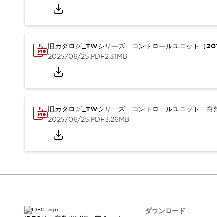
本質的な対策で爆発事故のリスクを抑える
半導体製造装置の設計自由度を高める方法
ダウンタイムを長引かせるスイッチ交換を瞬時に
安全規格への対応
旧カタログ_TWシリーズ コントロールユニット（201
危険性の低い機械にカテゴリ2安全リレーモジュールの選択を
2025/06/25
.PDF
2.31MB
光電センサでは実現できなかった工数を削減する手段とは？
一覧を表示する
業界別
一覧を表示する
ソリューション
安全、そしてその先へ
旧カタログ_TWシリーズ コントロールユニット 白熱
IDECの安全コンセプト
2025/06/25
.PDF
3.26MB
IDECの協調安全/Safety2.0
安全に関する法令・規格
基礎からわかる安全機器講座
安全セミナー/安全コンサルティング
SISTEMAとは
一覧を表示する
IIoT対応デバイス
RFID認証
制御パネルレス
AGV/AMRの開発&導入促進
ダウンロード