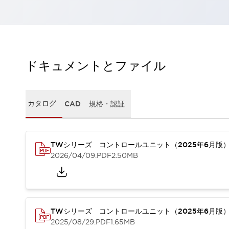
一覧を表示する
工作機械
タッチパネルを市販タブレットに置き換えてコストダウン
小型の5,000Ｎの堅牢性に優れた安全スイッチで耐久性アップ
装置のコンパクト化につながる回路設計
ドキュメントとファイル
工作機械のコスト削減のコツ
工作機械に小型化の可能性を見出す
デザイン視点で工作機械の付加価値をアップ
カタログ
CAD
規格・認証
このLED照明が工作機械のワークに向く理由
機器の故障につながる「瞬停」を防ぐ
フラット照明で綺麗な加工面を確認
イネーブル装置で安全性を強化
一覧を表示する
TWシリーズ コントロールユニット（2025年6月版
2026/04/09
.PDF
2.50MB
ロボット
ティーチングペンダントを市販タブレットに置き換えるには
人とロボットの協働作業を一層安全で効率的に
協働ロボットのポテンシャルを発揮する安全対策
一覧を表示する
TWシリーズ コントロールユニット（2025年6月版
半導体
2025/08/29
.PDF
1.65MB