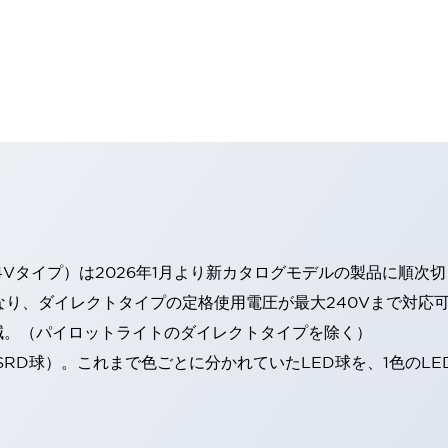
4Vタイプ）は2026年1月より新カタログモデルの製品に順次
なり、ダイレクトタイプの定格使用電圧が最大240Vまで対応
減。（パイロットライトのダイレクトタイプを除く）
SRD球）。これまで色ごとに分かれていたLED球を、1色のL