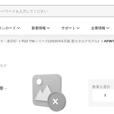
ウンロード
新着情報
サポート
企業情報
ッチ・表示灯
Φ22 TWシリーズ(2025年6月版 新カタログモデル)
APW
グモデ
数量を選択
形 -