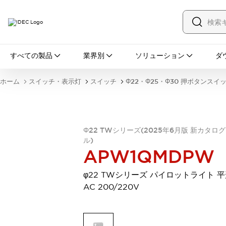
すべての製品
すべての製品
業界別
ソリューション
ダ
スイッチ・表示灯
スイッチ
表示灯・ブザー
ホーム
スイッチ・表示灯
スイッチ
Φ22・Φ25・Φ30 押ボタンスイ
一覧を表示する
安全・防爆機器
安全機器
防爆機器
一覧を表示する
インダストリアルコンポーネンツ
Φ22 TWシリーズ(2025年6月版 新カタロ
リレー・タイマ
端子台
電源機器
ル)
サーキットプロテクタ
LED照明
APW1QMDPW
一覧を表示する
オートメーション
φ22 TWシリーズ パイロットライト 平
PLC
プログラマブル表示器
AC 200/220V
産業用イーサネット
一覧を表示する
センシング
センサ
自動認識
イオナイザ