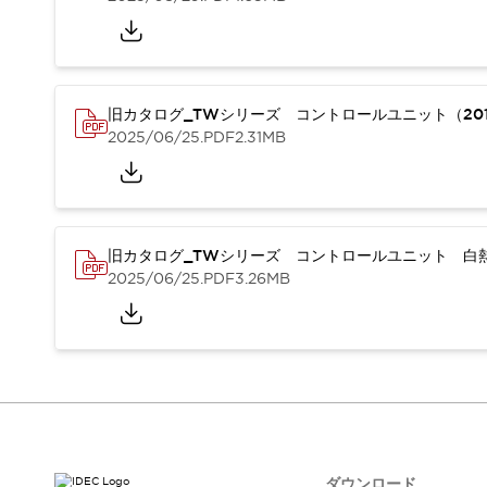
本質的な対策で爆発事故のリスクを抑える
半導体製造装置の設計自由度を高める方法
ダウンタイムを長引かせるスイッチ交換を瞬時に
安全規格への対応
危険性の低い機械にカテゴリ2安全リレーモジュールの選択を
旧カタログ_TWシリーズ コントロールユニット（201
光電センサでは実現できなかった工数を削減する手段とは？
2025/06/25
.PDF
2.31MB
一覧を表示する
業界別
一覧を表示する
ソリューション
安全、そしてその先へ
旧カタログ_TWシリーズ コントロールユニット 白熱
IDECの安全コンセプト
2025/06/25
.PDF
3.26MB
IDECの協調安全/Safety2.0
安全に関する法令・規格
基礎からわかる安全機器講座
安全セミナー/安全コンサルティング
SISTEMAとは
一覧を表示する
IIoT対応デバイス
RFID認証
制御パネルレス
AGV/AMRの開発&導入促進
ダウンロード