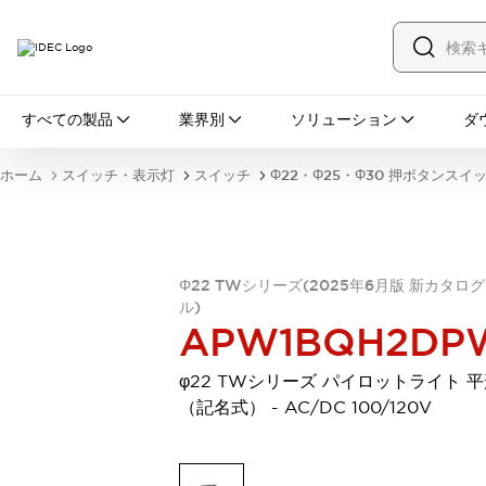
すべての製品
すべての製品
業界別
ソリューション
ダ
スイッチ・表示灯
スイッチ
表示灯・ブザー
ホーム
スイッチ・表示灯
スイッチ
Φ22・Φ25・Φ30 押ボタンスイ
一覧を表示する
安全・防爆機器
安全機器
防爆機器
一覧を表示する
インダストリアルコンポーネンツ
Φ22 TWシリーズ(2025年6月版 新カタロ
リレー・タイマ
端子台
電源機器
ル)
サーキットプロテクタ
LED照明
APW1BQH2DP
一覧を表示する
オートメーション
φ22 TWシリーズ パイロットライト 
PLC
プログラマブル表示器
（記名式） - AC/DC 100/120V
産業用イーサネット
一覧を表示する
センシング
センサ
自動認識
イオナイザ