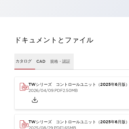
一覧を表示する
工作機械
タッチパネルを市販タブレットに置き換えてコストダウン
小型の5,000Ｎの堅牢性に優れた安全スイッチで耐久性アップ
装置のコンパクト化につながる回路設計
ドキュメントとファイル
工作機械のコスト削減のコツ
工作機械に小型化の可能性を見出す
デザイン視点で工作機械の付加価値をアップ
このLED照明が工作機械のワークに向く理由
カタログ
CAD
規格・認証
機器の故障につながる「瞬停」を防ぐ
フラット照明で綺麗な加工面を確認
イネーブル装置で安全性を強化
一覧を表示する
TWシリーズ コントロールユニット（2025年6月版
ロボット
2026/04/09
.PDF
2.50MB
ティーチングペンダントを市販タブレットに置き換えるには
人とロボットの協働作業を一層安全で効率的に
協働ロボットのポテンシャルを発揮する安全対策
一覧を表示する
TWシリーズ コントロールユニット（2025年6月版
半導体
2025/08/29
.PDF
1.65MB