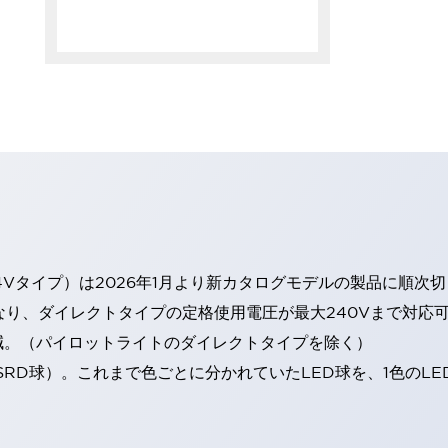
4Vタイプ）は2026年1月より新カタログモデルの製品に順次
なり、ダイレクトタイプの定格使用電圧が最大240Vまで対応
減。（パイロットライトのダイレクトタイプを除く）
SRD球）。これまで色ごとに分かれていたLED球を、1色のL