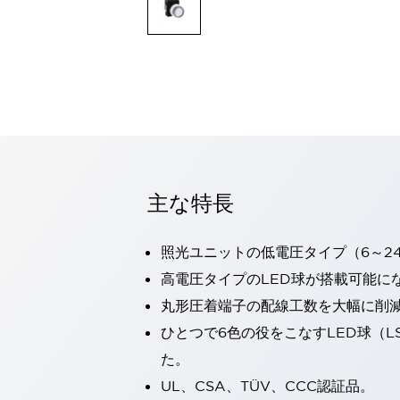
一覧を表示する
モビリティソリューション
セーフティホイールドライブ（SWD）
アシストホイールドライブ（AWD）
一覧を表示する
業界別
AGV/AMR
タブレットに安全機能を追加
安全対策の死角をなくし人身事故を防ぐ
主な特長
人とAGVとの突発的な接触への対策
無人搬送車の低床化と安全性を両立
この表示器がAGVに向く理由
移動式ロボットの安全対策
照光ユニットの低電圧タイプ（6～2
一覧を表示する
高電圧タイプのLED球が搭載可能に
自動車
丸形圧着端子の配線工数を大幅に削
ロボットに潜むリスクを徹底検証
安全柵内の人的被害を削減
大型表示灯の統一で工数削減
小型装置の安全対策
ひとつで6色の役をこなすLED球（L
水素ステーションに信頼のおける防爆対策を
た。
E-モビリティの時代にむけて
UL、CSA、TÜV、CCC認証品。
リチウムイオン電池製造における金属（主に銅）混入対策