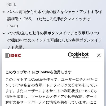
採用。
パネル前面からの水や油の侵入をシャットアウトする保
護構造：IP65。（ただし2点押ボタンスイッチは
IP40）
2つの独立した動作の押ボタンスイッチと表示灯の3つ
の機能を1つのスイッチで可能にした2点押ボタンスイッ
チも完備。
ワールドワイドなニーズに対応する各種電圧を完備。
1つで6色の役をこなすLED球（LSRD球）。これまで色
ごとに分かれていたLED球を、1色のLED球で各色を表
このウェブサイトはCookieを使用します
現できるようにしました。
このサイトではCookieを使って、ユーザーに合わせたコ
カラーユニバーサルデザインに対応。
ンテンツや広告の表示、トラフィックの分析を行ってい
表示灯（角平形）の点灯/消灯の認識および、点灯時の
ます。またユーザーによるサイトの利用状況についても
情報を収集し、ソーシャルメディアや広告配信、データ
ランプ色の識別（ B-190 参照）が対応。
解析の各サードパーティに情報を共有しています。ここ
ISO 3864-4安全色に対応。危険時や緊急事態時の色表