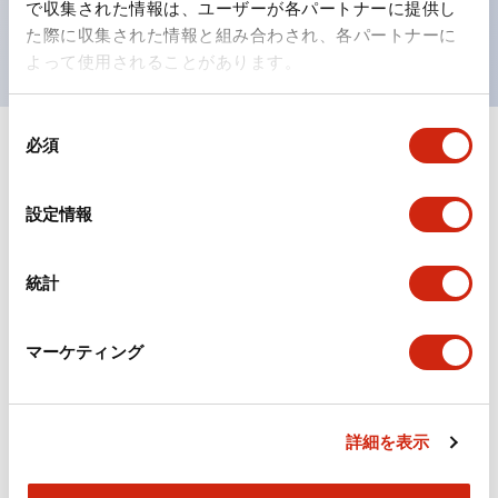
で収集された情報は、ユーザーが各パートナーに提供し
現がより明確・鮮明で、より多くの方が識別可能に。
た際に収集された情報と組み合わされ、各パートナーに
よって使用されることがあります。
同
必須
意
+
仕様
すべて展開
の
選
形状仕様
設定情報
択
電気的仕様(照光部定格)
統計
環境仕様
マーケティング
機械的仕様
詳細を表示
取付設置仕様